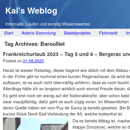
Kai's Weblog
Informatik, Laufen und sonstig Wissenswertes
Main menu
Skip
Start
Asterix-Sammlung
Bastelprojekte
Flohmarkt
I
to
Tag Archives:
Baroulliet
content
Frankreichurlaub 2023 – Tag 5 und 6 – Bergerac un
Posted on
21.08.2023
Heute ist wieder Reisetag, dieser beginnt wie üblich mit dem Abba
In der Frühe gibt es nochmal einen kurzen Regenschauer, da wird d
aufbauen, ist es auch nicht übermäßig schlimm, dass es noch feucht
Allerdings hätte ich so langsam wirklich auch einmal Freude daran, 
Es geht erst noch ein wenig auf der Nationalstraße, aber schon bald 
zwar mautpflichtig, dafür geht es auch zügig voran. Im Wesentlichen
deren Quelle haben wir vom Puy de Sancy ja bereits gesehen. Bei Br
kurzes Stück Nord-Süd-Verbindung der A5, welche kostenfrei ist.
Da es bereits Mittag ist, mache
étappe Donzenac, welche an d