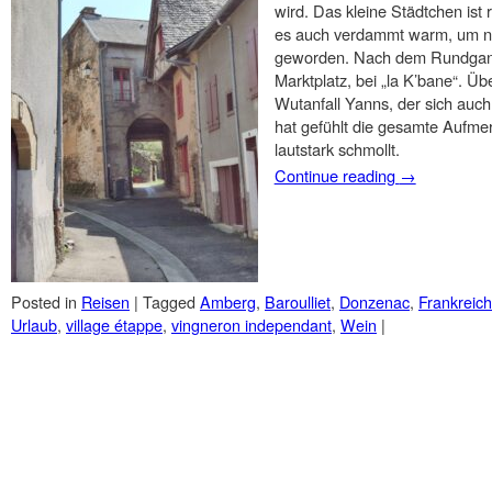
wird. Das kleine Städtchen ist 
es auch verdammt warm, um nic
geworden. Nach dem Rundgang 
Marktplatz, bei „la K’bane“. Ü
Wutanfall Yanns, der sich auch
hat gefühlt die gesamte Aufmer
lautstark schmollt.
Continue reading
→
Posted in
Reisen
|
Tagged
Amberg
,
Baroulliet
,
Donzenac
,
Frankreich
Urlaub
,
village étappe
,
vingneron independant
,
Wein
|
Post navigation