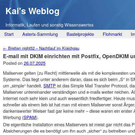
Kai's Weblog
Informatik, Laufen und sonstig Wissenswertes
Main menu
Skip
Start
Asterix-Sammlung
Bastelprojekte
Flohmarkt
I
to
Post navigation
←
Bretten night52 – Nachtlauf im Kraichgau
content
E-mail mit DKIM einrichten mit Postfix, OpenDKIM
Posted on
26.07.2025
Mailserver gelten (zu Recht) mittlerweile als mit die komplexesten 
Systeme. Das liegt unter anderem daran, dass es sich beim „S“ in S
um „simple“ handelt.
SMTP
ist das Simple Mail Transfer Protocol, da
Mailserver untereinander verständigen und e-mails weiter reichen. Al
Internet noch sehr klein und auch wesentlich friedfertiger. Heute 
schneller als einem lieb ist hat man mit einem Mailserver sonst Ärger.
dankenswerter Weiser fast gar keine mehr – diese waren ein erster 
Werbung (
SPAM
).
Die eigentliche Installation eines Mailservers ist meist gar nicht das 
Absicherungen die es benötigt um ihn auch „sicher“ zu betreiben un