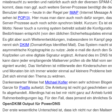
missbraucht zu werden und natürlich auch sich der diversen SPAM-
kommt, dass man ggf. auch weitere Server-Prozesse benötigt die de
Benutzer dienen – heute in der Regel per
IMAP
(Internet Message Ac
sehen ist
POP(3)
. Hier muss man dann auch noch dafür sorgen, dass 
Server-Prozesse auch noch schön synchron bleibt. Kurzum: Es ist e
Motto: Never touch a running system betreibt sobald die Konfigurati
Bedürfnissen entspricht (von den üblichen Sicherheitsupdates einma
Es gibt aber auch Weiterentwicklungen, insbesondere im Kampf ge
nennt sich
DKIM
(DomainKeys Identified Mail). Das System macht
asymmetrische Kryptographie zu nutze: Jede e-mail die durch den Ser
Kopfzeilen um eine digitale Signatur ergänzt. Anhand des im DNS hin
kann dann jeder empfangende Mailserver prüfen ob die Mail vom se
signiert wurde). Das Verfahren ist mittlerweile den Kinderschuhen 
und Monaten bin ich immer wieder einmal auf kleinere Probleme bei
Zeit sich einmal den Thema zu widmen.
Dankenswerter Weise hat
Michael Kofler
einen sehr schönen Blogei
Ganze für
Postfix
aufsetzt. Die Anleitung ist recht gut geschrieben un
fix abgehandelt. Allerdings hat es bei mir nicht ganz auf Anhieb funkt
Rahmenbedingungen lag. Für den Fall, dass jemand ein ähnliches Set
OpenDKIM Output für PowerDNS
Der erste wesentliche Unterschied ist, dass ich nicht nur den Mail