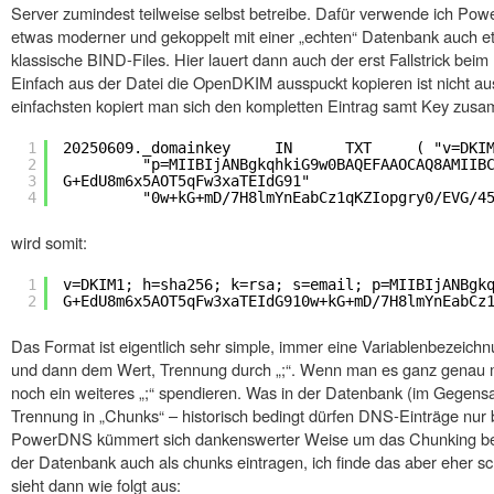
Server zumindest teilweise selbst betreibe. Dafür verwende ich Powe
etwas moderner und gekoppelt mit einer „echten“ Datenbank auch etw
klassische BIND-Files. Hier lauert dann auch der erst Fallstrick beim
Einfach aus der Datei die OpenDKIM ausspuckt kopieren ist nicht au
einfachsten kopiert man sich den kompletten Eintrag samt Key zus
1
20250609._domainkey     IN      TXT     ( "v=DKI
2
"p=MIIBIjANBgkqhkiG9w0BAQEFAAOCAQ8AMIIB
3
G+EdU8m6x5AOT5qFw3xaTEIdG91" 
4
"0w+kG+mD/7H8lmYnEabCz1qKZIopgry0/EVG/4
wird somit:
1
v=DKIM1; h=sha256; k=rsa; s=email; p=MIIBIjANBgk
2
G+EdU8m6x5AOT5qFw3xaTEIdG910w+kG+mD/7H8lmYnEabCz
Das Format ist eigentlich sehr simple, immer eine Variablenbezeichnu
und dann dem Wert, Trennung durch „;“. Wenn man es ganz genau
noch ein weiteres „;“ spendieren. Was in der Datenbank (im Gegensatz 
Trennung in „Chunks“ – historisch bedingt dürfen DNS-Einträge nur 
PowerDNS kümmert sich dankenswerter Weise um das Chunking bei 
der Datenbank auch als chunks eintragen, ich finde das aber eher sc
sieht dann wie folgt aus: