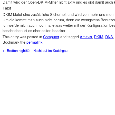
Damit wird der Open-DKIM-Milter nicht aktiv und es gibt damit auch 
Fazit
DKIM bietet eine zusätzliche Sicherheit und wird von mehr und mehr
Um die kommt man auch nicht herum, denn die wenigstens Benutzer 
Ich werde mich auch nochmal etwas weiter mit der Konfiguration bes
beschrieben ist es eher selten beackert.
This entry was posted in
Computer
and tagged
Amavis
,
DKIM
,
DNS
,
Bookmark the
permalink
.
Post navigation
←
Bretten night52 – Nachtlauf im Kraichgau