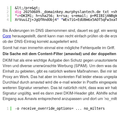
1
&lt;
/pre
&gt;
2
dig
20250609._domainkey.murphyslantech.de txt +s
3
"
v
=DKIM1; h=sha256; k=rsa; s=email; p=MIIBIjANBg
4
XrVuuiZj+JgQfRndObj4
" "
WEv7iG+EdU8m6x5AOT5qFw3xa
Bis Änderungen im DNS übernommen sind, dauert es ggf. ein wenig. A
Core
herausgestellt, damit kann man recht einfach prüfen ob die er
ob der DNS-Eintrag korrekt ausgeliefert wird.
Somit hat man immerhin einmal eine mögliche Fehlerquelle im Griff.
Die Sache mit dem Content-Filter (amavisd) und der doppelten
DKIM hat als eine wichtige Aufgabe den Schutz gegen unautorisierte 
Viren und diverse unerwünschte Werbung (SPAM). Um dem was da
Einhalt zu gebieten, gibt es natürlich weitere Maßnahmen. Bei mir ist
Proxy am Werk. Das hat aber im konkreten Fall leider etwas unge
Durchlauf durch amavisd wird die e-mail wieder in Postfix eingespei
weiteren Signatur versehen. Das ist natürlich nicht, dass was wir ha
Signatur ungültig, weil es dann zwei DKIM-Header gibt. Abhilfe schafft
Eingang aus Amavis entsprechend anzupassen und dort um ’no_milte
1
-o receive_override_options= ... no_milters