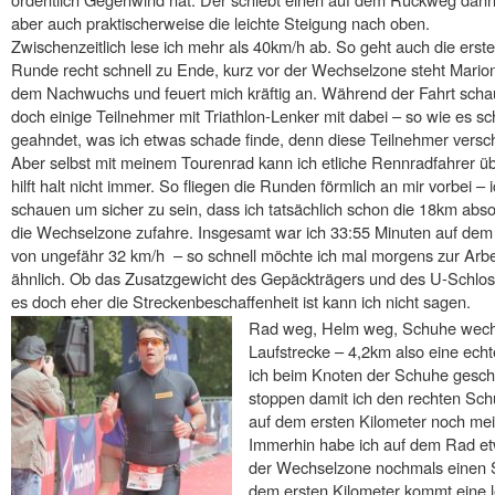
aber auch praktischerweise die leichte Steigung nach oben.
Zwischenzeitlich lese ich mehr als 40km/h ab. So geht auch die erste
Runde recht schnell zu Ende, kurz vor der Wechselzone steht Marion
dem Nachwuchs und feuert mich kräftig an. Während der Fahrt schau
doch einige Teilnehmer mit Triathlon-Lenker mit dabei – so wie es sch
geahndet, was ich etwas schade finde, denn diese Teilnehmer verscha
Aber selbst mit meinem Tourenrad kann ich etliche Rennradfahrer üb
hilft halt nicht immer. So fliegen die Runden förmlich an mir vorbei 
schauen um sicher zu sein, dass ich tatsächlich schon die 18km absol
die Wechselzone zufahre. Insgesamt war ich 33:55 Minuten auf dem
von ungefähr 32 km/h – so schnell möchte ich mal morgens zur Arbeit
ähnlich. Ob das Zusatzgewicht des Gepäckträgers und des U-Schloss
es doch eher die Streckenbeschaffenheit ist kann ich nicht sagen.
Rad weg, Helm weg, Schuhe wechs
Laufstrecke – 4,2km also eine echt
ich beim Knoten der Schuhe gesc
stoppen damit ich den rechten Sch
auf dem ersten Kilometer noch m
Immerhin habe ich auf dem Rad e
der Wechselzone nochmals einen
dem ersten Kilometer kommt eine l