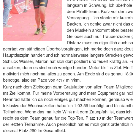
langsam in Schwung. Ich überhole f
dem Pirelli-Team. Kurz vor der zwe
Versorgung – ich stopfe mir kuzer
Backen, ich denke zwar nicht das 
den Muskeln ankommt aber besser al
Gel oder auch nur Traubenzucker g
Distanz muss es eigentlich auch so
geprägt von ständigen Überholvorgängen, ich merke doch ganz deutl
Hauptdisziplin handelt und ich normalerweise längere Strecken gewo
Schluck Wasser, Marion hat sich dort postiert und feuert kräftig an.
ansetzen, denn es sind noch wenige hundert Meter bis ins Ziel. Ein 
motiviert mich nochmal alles zu geben. Am Ende sind es genau 18:00 
benötige, also ein Pace von 4:17 min/km.
Kurz nach dem Zielbogen dann Gratulation von allen Team-Mitglieder
ins Ziel kommt. Für meine Vorbereitung und mein Equipment gar nich
Rennrad hätte ich da noch einiges gut machen können, genauso wie
Inklusive der Wechselzeiten habe ich 1:03:59 benötigt und bin damit s
Teilnahme. Wenn das mal kein Wink mit dem Zaunpfahl ist, dass ich 
reicht es dem Team genau für die Top-Ten, Platz 10 in der Teamwert
der letzten Teilnahme. Auch persönlich hat es mich ganz ordentlich 
diesmal Platz 260 im Gesamtfeld.