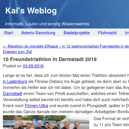
Kai's Weblog
Informatik, Laufen und sonstig Wissenswertes
Main menu
Skip
Start
Asterix-Sammlung
Bastelprojekte
Flohmarkt
I
to
Post navigation
←
Marathon du vignoble d’Alsace – in 12 gastronomischen
Frameworks in der
content
Etappen zum Ziel
10 Freundetriathlon in Darmstadt 2018
Posted on
03.09.2018
Lange ist es her, dass ich zum letzten Mal einen Triathlon absolviert
in Ladenburg
als Fitness-Distanz ins Auge gefasst, es dann aber zu 
Immerhin als Helfer war ich mit dabei. Um so gelegener kam das A
Darmstadt
einem Team von Pirelli auszuhelfen, welches einen Teiln
Veranstaltung selbst kannte ich bereits und habe dort auch mehrfa
Event noch
Firmen-Ultra
und wurde zuerst in Pfungstadt, später in
wurde das Ganze damals von meinem damaligen Arbeitgeber Bombar
Das Format ist rech
zu 11 pro Team kö