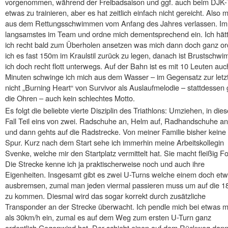
vorgenommen, während der Freibadsaison und ggf. auch beim DJK-T
etwas zu trainieren, aber es hat zeitlich einfach nicht gereicht. Als
aus dem Rettungsschwimmen vom Anfang des Jahres verlassen. Imme
langsamstes im Team und ordne mich dementsprechend ein. Ich hätte
ich recht bald zum Überholen ansetzen was mich dann doch ganz orde
ich es fast 150m im Kraulstil zurück zu legen, danach ist Brustschw
ich doch recht flott unterwegs. Auf der Bahn ist es mit 10 Leuten 
Minuten schwinge ich mich aus dem Wasser – im Gegensatz zur letzt
nicht „Burning Heart“ von Survivor als Auslaufmelodie – stattdessen g
die Ohren – auch kein schlechtes Motto.
Es folgt die beliebte vierte Disziplin des Triathlons: Umziehen, in die
Fall Teil eins von zwei. Radschuhe an, Helm auf, Radhandschuhe an
und dann gehts auf die Radstrecke. Von meiner Familie bisher keine
Spur. Kurz nach dem Start sehe ich immerhin meine Arbeitskollegin
Svenke, welche mir den Startplatz vermittelt hat. Sie macht fleißig Fo
Die Strecke kenne ich ja praktischerweise noch und auch ihre
Eigenheiten. Insgesamt gibt es zwei U-Turns welche einem doch et
ausbremsen, zumal man jeden viermal passieren muss um auf die 
zu kommen. Diesmal wird das sogar korrekt durch zusätzliche
Transponder an der Strecke überwacht. Ich pendle mich bei etwas 
als 30km/h ein, zumal es auf dem Weg zum ersten U-Turn ganz
ordentlich Gegenwind hat. Der schiebt einen auf dem Rückweg dan