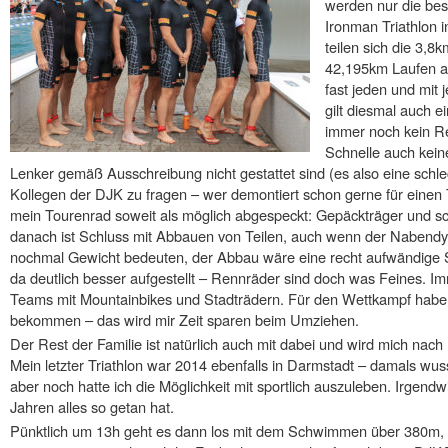
werden nur die bes
Ironman Triathlon 
teilen sich die 3
42,195km Laufen au
fast jeden und mit
gilt diesmal auch e
immer noch kein Re
Schnelle auch kein
Lenker gemäß Ausschreibung nicht gestattet sind (es also eine schlec
Kollegen der DJK zu fragen – wer demontiert schon gerne für einen
mein Tourenrad soweit als möglich abgespeckt: Gepäckträger und s
danach ist Schluss mit Abbauen von Teilen, auch wenn der Nabendy
nochmal Gewicht bedeuten, der Abbau wäre eine recht aufwändige 
da deutlich besser aufgestellt – Rennräder sind doch was Feines. I
Teams mit Mountainbikes und Stadträdern. Für den Wettkampf habe ic
bekommen – das wird mir Zeit sparen beim Umziehen.
Der Rest der Familie ist natürlich auch mit dabei und wird mich nach
Mein letzter Triathlon war 2014 ebenfalls in Darmstadt – damals wus
aber noch hatte ich die Möglichkeit mit sportlich auszuleben. Irgend
Jahren alles so getan hat.
Pünktlich um 13h geht es dann los mit dem Schwimmen über 380m, ic