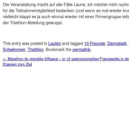
Die Veranstaltung macht auf alle Fälle Laune, ich möchte mich nochm
für die Teilnahmemöglichkeit bedanken (und wenn es mal wieder knap
vielleicht klappt es ja auch einmal wieder mit einer Firmengruppe 
der Triathlon-Abteilung gewuppt.
This entry was posted in
Laufen
and tagged
10 Freunde
,
Darmstadt
,
Schwimmen
,
Triathlon
. Bookmark the
permalink
.
Post navigation
←
Marathon du vignoble d’Alsace – in 12 gastronomischen
Frameworks in der
Etappen zum Ziel