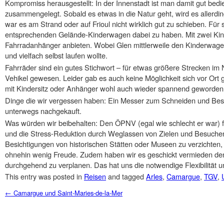
Kompromiss herausgestellt: In der Innenstadt ist man damit gut bedien
zusammengelegt. Sobald es etwas in die Natur geht, wird es allerdi
war es am Strand oder auf Frioul nicht wirklich gut zu schieben. Für
entsprechenden Gelände-Kinderwagen dabei zu haben. Mit zwei Kind
Fahrradanhänger anbieten. Wobei Glen mittlerweile den Kinderwage
und vielfach selbst laufen wollte.
Fahrräder sind ein gutes Stichwort – für etwas größere Strecken im
Vehikel gewesen. Leider gab es auch keine Möglichkeit sich vor Ort 
mit Kindersitz oder Anhänger wohl auch wieder spannend geworden
Dinge die wir vergessen haben: Ein Messer zum Schneiden und Best
unterwegs nachgekauft.
Was würden wir beibehalten: Den ÖPNV (egal wie schlecht er war) fü
und die Stress-Reduktion durch Weglassen von Zielen und Besuchen. 
Besichtigungen von historischen Stätten oder Museen zu verzichten,
ohnehin wenig Freude. Zudem haben wir es geschickt vermieden den
durchgehend zu verplanen. Das hat uns die notwendige Flexibilität
This entry was posted in
Reisen
and tagged
Arles
,
Camargue
,
TGV
,
Post navigation
←
Camargue und Saint-Maries-de-la-Mer