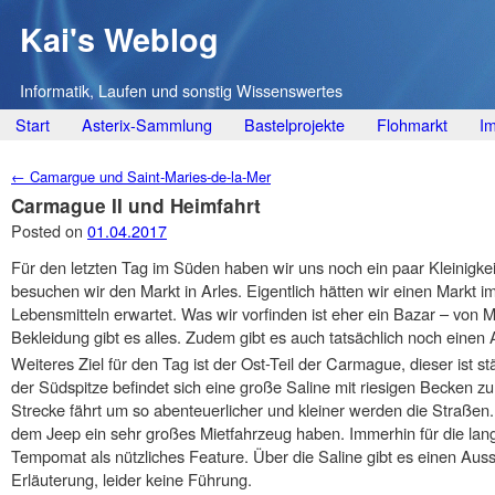
Kai's Weblog
Informatik, Laufen und sonstig Wissenswertes
Main menu
Skip
Start
Asterix-Sammlung
Bastelprojekte
Flohmarkt
I
to
Post navigation
←
Camargue und Saint-Maries-de-la-Mer
content
Carmague II und Heimfahrt
Posted on
01.04.2017
Für den letzten Tag im Süden haben wir uns noch ein paar Kleinigke
besuchen wir den Markt in Arles. Eigentlich hätten wir einen Markt
Lebensmitteln erwartet. Was wir vorfinden ist eher ein Bazar – von
Bekleidung gibt es alles. Zudem gibt es auch tatsächlich noch einen 
Weiteres Ziel für den Tag ist der Ost-Teil der Carmague, dieser ist st
der Südspitze befindet sich eine große Saline mit riesigen Becken z
Strecke fährt um so abenteuerlicher und kleiner werden die Straßen. 
dem Jeep ein sehr großes Mietfahrzeug haben. Immerhin für die lan
Tempomat als nützliches Feature. Über die Saline gibt es einen Auss
Erläuterung, leider keine Führung.