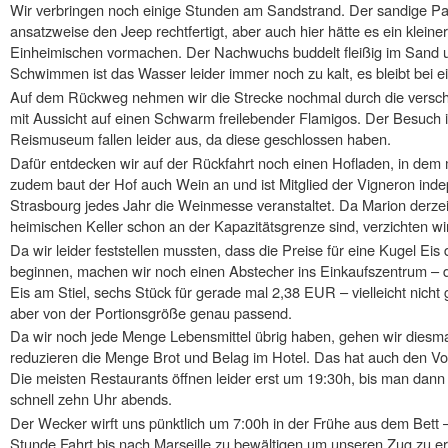
Wir verbringen noch einige Stunden am Sandstrand. Der sandige Park
ansatzweise den Jeep rechtfertigt, aber auch hier hätte es ein kleine
Einheimischen vormachen. Der Nachwuchs buddelt fleißig im Sand
Schwimmen ist das Wasser leider immer noch zu kalt, es bleibt bei 
Auf dem Rückweg nehmen wir die Strecke nochmal durch die versc
mit Aussicht auf einen Schwarm freilebender Flamigos. Der Besuc
Reismuseum fallen leider aus, da diese geschlossen haben.
Dafür entdecken wir auf der Rückfahrt noch einen Hofladen, in dem
zudem baut der Hof auch Wein an und ist Mitglied der Vigneron inde
Strasbourg jedes Jahr die Weinmesse veranstaltet. Da Marion derzeit
heimischen Keller schon an der Kapazitätsgrenze sind, verzichten wi
Da wir leider feststellen mussten, dass die Preise für eine Kugel E
beginnen, machen wir noch einen Abstecher ins Einkaufszentrum – 
Eis am Stiel, sechs Stück für gerade mal 2,38 EUR – vielleicht nich
aber von der Portionsgröße genau passend.
Da wir noch jede Menge Lebensmittel übrig haben, gehen wir diesm
reduzieren die Menge Brot und Belag im Hotel. Das hat auch den Vort
Die meisten Restaurants öffnen leider erst um 19:30h, bis man dann
schnell zehn Uhr abends.
Der Wecker wirft uns pünktlich um 7:00h in der Frühe aus dem Bett 
Stunde Fahrt bis nach Marseille zu bewältigen um unseren Zug zu er