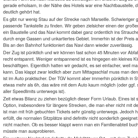
gerade erholsam, in der Nähe des Hotels war eine Nachtbaustelle, di
deutlich gehört hat.
Es gibt nur wenig Stau auf der Strecke nach Marseille. Schwieriger g
passende Tankstelle zu finden. Wir geben zielsicher einen der gro
ein Baustelle und das Navi kommt dabei ganz ordentlich ins Strauche
durch enge Gassen und unkartiertes Gebiet. Immerhin ist der Preis
Bis an den Bahnhof funktioniert das Navi dann wieder zuverlässig.
Der Zug ist pünktlich und wir können fast schon 45 Minuten vor Abfa
recht entspannt. Weniger entspannend ist es hingegen ein kleines K
beschäftigen. Eigentlich hatten wir gedacht, es sei einfacher, weil 
kann. Das klappt zwar leidlich aber zum Mittagsschlaf muss man d
ist im Auto praktischer. Der TGV kommt aber immerhin pünktlich in S
etwas mehr als 6h, das wäre mit dem Auto kaum möglich (oder ggf. s
aller Speedlimits unterwegs ist).
Zeit etwas Bilanz zu ziehen bezüglich dieser Form Urlaub. Eines ist 
Option, insbesondere für längere Strecken, die man eher nicht mit d
ist man mit früh gebuchten Tickets sehr günstig unterwegs. Jedoch 
erfüllt, die normalen Sitzplätze sind definitiv nicht sonderlich geeign
nicht machen. Ob es besser klappt wenn man ein Familienabteil buch
müsste man ausprobieren.