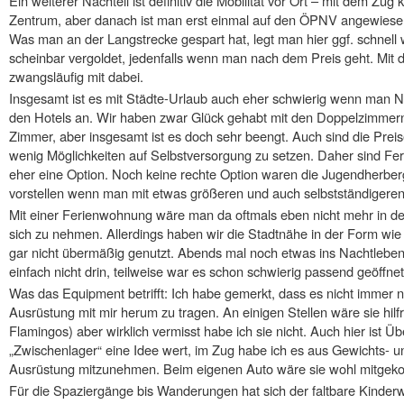
Ein weiterer Nachteil ist definitiv die Mobilität vor Ort – mit dem Z
Zentrum, aber danach ist man erst einmal auf den ÖPNV angewiese
Was man an der Langstrecke gespart hat, legt man hier ggf. schnell 
scheinbar vergoldet, jedenfalls wenn man nach dem Preis geht. Mit
zwangsläufig mit dabei.
Insgesamt ist es mit Städte-Urlaub auch eher schwierig wenn man N
den Hotels an. Wir haben zwar Glück gehabt mit den Doppelzimmer
Zimmer, aber insgesamt ist es doch sehr beengt. Auch sind die Preis
wenig Möglichkeiten auf Selbstversorgung zu setzen. Daher sind Fe
eher eine Option. Noch keine rechte Option waren die Jugendherberg
vorstellen wenn man mit etwas größeren und auch selbstständigeren
Mit einer Ferienwohnung wäre man da oftmals eben nicht mehr in d
sich zu nehmen. Allerdings haben wir die Stadtnähe in der Form wie 
gar nicht übermäßig genutzt. Abends mal noch etwas ins Nachtleben
einfach nicht drin, teilweise war es schon schwierig passend geöffne
Was das Equipment betrifft: Ich habe gemerkt, dass es nicht immer nö
Ausrüstung mit mir herum zu tragen. An einigen Stellen wäre sie hil
Flamingos) aber wirklich vermisst habe ich sie nicht. Auch hier ist 
„Zwischenlager“ eine Idee wert, im Zug habe ich es aus Gewichts- 
Ausrüstung mitzunehmen. Beim eigenen Auto wäre sie wohl mitge
Für die Spaziergänge bis Wanderungen hat sich der faltbare Kinde