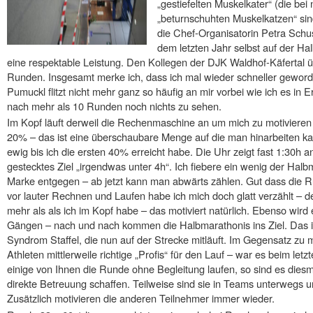
„gestiefelten Muskelkater“ (die be
„beturnschuhten Muskelkatzen“ sin
die Chef-Organisatorin Petra Schuste
dem letzten Jahr selbst auf der Hal
eine respektable Leistung. Den Kollegen der DJK Waldhof-Käfertal üb
Runden. Insgesamt merke ich, dass ich mal wieder schneller geword
Pumuckl flitzt nicht mehr ganz so häufig an mir vorbei wie ich es in 
nach mehr als 10 Runden noch nichts zu sehen.
Im Kopf läuft derweil die Rechenmaschine an um mich zu motiviere
20% – das ist eine überschaubare Menge auf die man hinarbeiten kan
ewig bis ich die ersten 40% erreicht habe. Die Uhr zeigt fast 1:30h an,
gestecktes Ziel „irgendwas unter 4h“. Ich fiebere ein wenig der Ha
Marke entgegen – ab jetzt kann man abwärts zählen. Gut dass die R
vor lauter Rechnen und Laufen habe ich mich doch glatt verzählt –
mehr als als ich im Kopf habe – das motiviert natürlich. Ebenso wird 
Gängen – nach und nach kommen die Halbmarathonis ins Ziel. Das i
Syndrom Staffel, die nun auf der Strecke mitläuft. Im Gegensatz zu m
Athleten mittlerweile richtige „Profis“ für den Lauf – war es beim letz
einige von Ihnen die Runde ohne Begleitung laufen, so sind es dies
direkte Betreuung schaffen. Teilweise sind sie in Teams unterwegs u
Zusätzlich motivieren die anderen Teilnehmer immer wieder.