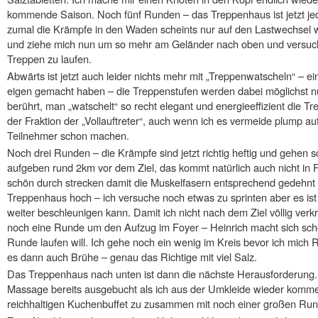
kommende Saison. Noch fünf Runden – das Treppenhaus ist jetzt jed
zumal die Krämpfe in den Waden scheints nur auf den Lastwechsel w
und ziehe mich nun um so mehr am Geländer nach oben und versuche
Treppen zu laufen.
Abwärts ist jetzt auch leider nichts mehr mit „Treppenwatscheln“ – ei
eigen gemacht haben – die Treppenstufen werden dabei möglichst n
berührt, man „watschelt“ so recht elegant und energieeffizient die Tr
der Fraktion der „Vollauftreter“, auch wenn ich es vermeide plump au
Teilnehmer schon machen.
Noch drei Runden – die Krämpfe sind jetzt richtig heftig und gehen 
aufgeben rund 2km vor dem Ziel, das kommt natürlich auch nicht in 
schön durch strecken damit die Muskelfasern entsprechend gedehnt 
Treppenhaus hoch – ich versuche noch etwas zu sprinten aber es ist
weiter beschleunigen kann. Damit ich nicht nach dem Ziel völlig verkr
noch eine Runde um den Aufzug im Foyer – Heinrich macht sich sch
Runde laufen will. Ich gehe noch ein wenig im Kreis bevor ich mich
es dann auch Brühe – genau das Richtige mit viel Salz.
Das Treppenhaus nach unten ist dann die nächste Herausforderung. L
Massage bereits ausgebucht als ich aus der Umkleide wieder komme.
reichhaltigen Kuchenbuffet zu zusammen mit noch einer großen Run