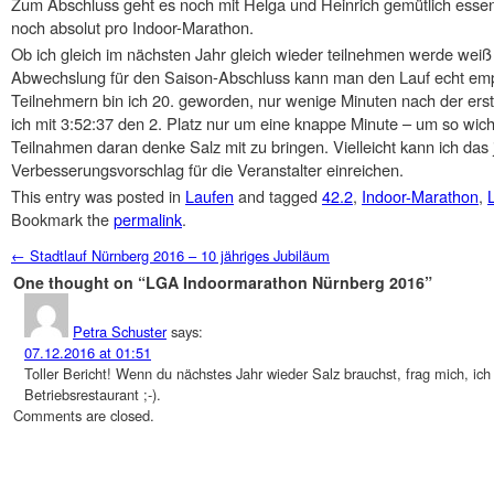
Zum Abschluss geht es noch mit Helga und Heinrich gemütlich essen
noch absolut pro Indoor-Marathon.
Ob ich gleich im nächsten Jahr gleich wieder teilnehmen werde weiß i
Abwechslung für den Saison-Abschluss kann man den Lauf echt emp
Teilnehmern bin ich 20. geworden, nur wenige Minuten nach der erste
ich mit 3:52:37 den 2. Platz nur um eine knappe Minute – um so wic
Teilnahmen daran denke Salz mit zu bringen. Vielleicht kann ich das 
Verbesserungsvorschlag für die Veranstalter einreichen.
This entry was posted in
Laufen
and tagged
42.2
,
Indoor-Marathon
,
Bookmark the
permalink
.
Post navigation
←
Stadtlauf Nürnberg 2016 – 10 jähriges Jubiläum
One thought on “
LGA Indoormarathon Nürnberg 2016
”
Petra Schuster
says:
07.12.2016 at 01:51
Toller Bericht! Wenn du nächstes Jahr wieder Salz brauchst, frag mich, ic
Betriebsrestaurant ;-).
Comments are closed.