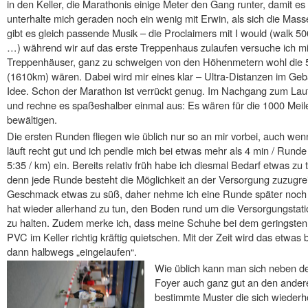
in den Keller, die Marathonis einige Meter den Gang runter, damit e
unterhalte mich geraden noch ein wenig mit Erwin, als sich die Mas
gibt es gleich passende Musik – die Proclaimers mit I would (walk 
…) während wir auf das erste Treppenhaus zulaufen versuche ich m
Treppenhäuser, ganz zu schweigen von den Höhenmetern wohl die 
(1610km) wären. Dabei wird mir eines klar – Ultra-Distanzen im Gebä
Idee. Schon der Marathon ist verrückt genug. Im Nachgang zum Lau
und rechne es spaßeshalber einmal aus: Es wären für die 1000 Mei
bewältigen.
Die ersten Runden fliegen wie üblich nur so an mir vorbei, auch wen
läuft recht gut und ich pendle mich bei etwas mehr als 4 min / Rund
5:35 / km) ein. Bereits relativ früh habe ich diesmal Bedarf etwas zu t
denn jede Runde besteht die Möglichkeit an der Versorgung zuzugrei
Geschmack etwas zu süß, daher nehme ich eine Runde später noch
hat wieder allerhand zu tun, den Boden rund um die Versorgungstatio
zu halten. Zudem merke ich, dass meine Schuhe bei dem geringsten
PVC im Keller richtig kräftig quietschen. Mit der Zeit wird das etwas
dann halbwegs „eingelaufen“.
Wie üblich kann man sich neben d
Foyer auch ganz gut an den anderen
bestimmte Muster die sich wiederho