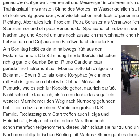
genau die richtige war: Per e-mail und Messenger informieren mich 
Trainingslauf im wahrsten Sinne des Wortes ins Wasser gefallen ist.
ein klein wenig gewandert, wer wie ich schon mehrfach teilgenommen h
Richtung. Aber alles kein Problem, Petra Schuster als Verantwortlich
Startnummer und ein paar Bonbons der Sponsors. Ich nutze mit der 
Nachmittag und Abend um uns noch zusätzlich mit weihnachtlichen
Lebkuchen und Co) aus dem Fabrikverkauf einzudecken.
Am Sonntag heißt es dann halbwegs früh aus den
Federn kommen. Die Stimmung im Startbereich ist schon
richtig gut, die Samba-Band „Ritmo Candela“ baut
gerade ihre Instrument auf. Ebenso treffe ich einige alte
Bekannt – Erwin Bittel als lokale Koryphäe (wie immer
mit Hut) ist genauso dabei wie Dietmar Mücke als
Pumuckl, wie es sich für Kobolde gehört natürlich barfuß.
Nicht schlecht staune ich, als ich entdecke das sogar ein
weiterer Mannheimer den Weg nach Nürnberg gefunden
hat – noch dazu aus einem Verein der großen DJK-
Familie. Rechtzeitig zum Start treffen auch Helga und
Heinrich ein, Helga hat beim Indoor-Marathon auch
schon mehrfach teilgenommen, dieses Jahr schaut sie nur zu und unt
Nach dem obligatorischen Briefing mit Markus Othmer geht es dann 