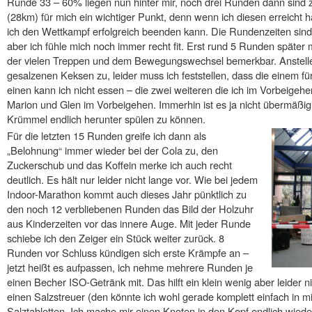
Runde 33 – 60% liegen nun hinter mir, noch drei Runden dann sind 
(28km) für mich ein wichtiger Punkt, denn wenn ich diesen erreicht ha
ich den Wettkampf erfolgreich beenden kann. Die Rundenzeiten sind
aber ich fühle mich noch immer recht fit. Erst rund 5 Runden späte
der vielen Treppen und dem Bewegungswechsel bemerkbar. Anstelle 
gesalzenen Keksen zu, leider muss ich feststellen, dass die einem fü
einen kann ich nicht essen – die zwei weiteren die ich im Vorbeigehe
Marion und Glen im Vorbeigehen. Immerhin ist es ja nicht übermäßig
Krümmel endlich herunter spülen zu können.
Für die letzten 15 Runden greife ich dann als
„Belohnung“ immer wieder bei der Cola zu, den
Zuckerschub und das Koffein merke ich auch recht
deutlich. Es hält nur leider nicht lange vor. Wie bei jedem
Indoor-Marathon kommt auch dieses Jahr pünktlich zu
den noch 12 verbliebenen Runden das Bild der Holzuhr
aus Kinderzeiten vor das innere Auge. Mit jeder Runde
schiebe ich den Zeiger ein Stück weiter zurück. 8
Runden vor Schluss kündigen sich erste Krämpfe an –
jetzt heißt es aufpassen, ich nehme mehrere Runden je
einen Becher ISO-Getränk mit. Das hilft ein klein wenig aber leider ni
einen Salzstreuer (den könnte ich wohl gerade komplett einfach in m
Salztabletten. Ich mache mir einen Knoten in den Kopf endlich wieder