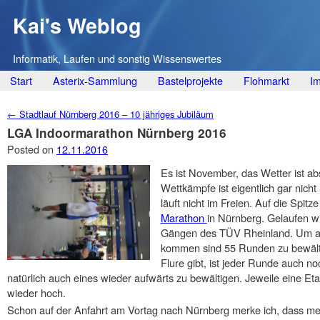
Kai's Weblog
Informatik, Laufen und sonstig Wissenswertes
Main menu
Skip
Start
Asterix-Sammlung
Bastelprojekte
Flohmarkt
I
to
Post navigation
←
Stadtlauf Nürnberg 2016 – 10 jähriges Jubiläum
content
LGA Indoormarathon Nürnberg 2016
Posted on
12.11.2016
Es ist November, das Wetter ist abs
Wettkämpfe ist eigentlich gar nich
läuft nicht im Freien. Auf die Spitz
Marathon
in Nürnberg. Gelaufen w
Gängen des TÜV Rheinland. Um auf
kommen sind 55 Runden zu bewältig
Flure gibt, ist jeder Runde auch 
natürlich auch eines wieder aufwärts zu bewältigen. Jeweile eine Et
wieder hoch.
Schon auf der Anfahrt am Vortag nach Nürnberg merke ich, dass m