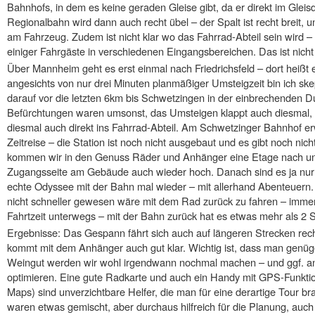
Bahnhofs, in dem es keine geraden Gleise gibt, da er direkt im Gleisd
Regionalbahn wird dann auch recht übel – der Spalt ist recht breit, 
am Fahrzeug. Zudem ist nicht klar wo das Fahrrad-Abteil sein wird – 
einiger Fahrgäste in verschiedenen Eingangsbereichen. Das ist nicht w
Über Mannheim geht es erst einmal nach Friedrichsfeld – dort heißt
angesichts von nur drei Minuten planmäßiger Umsteigzeit bin ich ske
darauf vor die letzten 6km bis Schwetzingen in der einbrechenden Du
Befürchtungen waren umsonst, das Umsteigen klappt auch diesmal, 
diesmal auch direkt ins Fahrrad-Abteil. Am Schwetzinger Bahnhof e
Zeitreise – die Station ist noch nicht ausgebaut und es gibt noch nic
kommen wir in den Genuss Räder und Anhänger eine Etage nach unte
Zugangsseite am Gebäude auch wieder hoch. Danach sind es ja nur 
echte Odyssee mit der Bahn mal wieder – mit allerhand Abenteuern. Fa
nicht schneller gewesen wäre mit dem Rad zurück zu fahren – immer
Fahrtzeit unterwegs – mit der Bahn zurück hat es etwas mehr als 2 
Ergebnisse: Das Gespann fährt sich auch auf längeren Strecken r
kommt mit dem Anhänger auch gut klar. Wichtig ist, dass man genü
Weingut werden wir wohl irgendwann nochmal machen – und ggf. an e
optimieren. Eine gute Radkarte und auch ein Handy mit GPS-Funktio
Maps) sind unverzichtbare Helfer, die man für eine derartige Tour b
waren etwas gemischt, aber durchaus hilfreich für die Planung, auch h