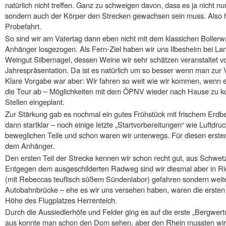
natürlich nicht treffen. Ganz zu schweigen davon, dass es ja nicht 
sondern auch der Körper den Strecken gewachsen sein muss. Also hö
Probefahrt.
So sind wir am Vatertag dann eben nicht mit dem klassichen Boller
Anhänger losgezogen. Als Fern-Ziel haben wir uns Ilbesheim bei Lan
Weingut Silbernagel, dessen Weine wir sehr schätzen veranstaltet v
Jahrespräsentation. Da ist es natürlich um so besser wenn man zur V
Klare Vorgabe war aber: Wir fahren so weit wie wir kommen, wenn e
die Tour ab – Möglichkeiten mit dem ÖPNV wieder nach Hause zu 
Stellen eingeplant.
Zur Stärkung gab es nochmal ein gutes Frühstück mit frischem Erdb
dann startklar – noch einige letzte „Startvorbereitungen“ wie Luftdruck
beweglichen Teile und schon waren wir unterwegs. Für diesen erste
dem Anhänger.
Den ersten Teil der Strecke kennen wir schon recht gut, aus Schwet
Entgegen dem ausgeschilderten Radweg sind wir diesmal aber in Ri
(mit Rebeccas teuflisch süßem Sündenlabor) gefahren sondern weit
Autobahnbrücke – ehe es wir uns versehen haben, waren die ersten
Höhe des Flugplatzes Herrenteich.
Durch die Aussiedlerhöfe und Felder ging es auf die erste „Bergwer
aus konnte man schon den Dom sehen, aber den Rhein mussten wir 