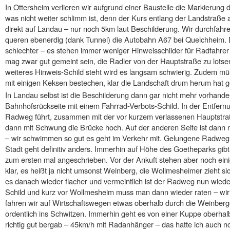
In Ottersheim verlieren wir aufgrund einer Baustelle die Markieru
was nicht weiter schlimm ist, denn der Kurs entlang der Landstraße
direkt auf Landau – nur noch 5km laut Beschilderung. Wir durchfah
queren ebenerdig (dank Tunnel) die Autobahn A67 bei Queichheim. 
schlechter – es stehen immer weniger Hinweisschilder für Radfahrer
mag zwar gut gemeint sein, die Radler von der Hauptstraße zu lots
weiteres Hinweis-Schild steht wird es langsam schwierig. Zudem mü
mit einigen Keksen bestechen, klar die Landschaft drum herum hat ger
In Landau selbst ist die Beschilderung dann gar nicht mehr vorhanden
Bahnhofsrückseite mit einem Fahrrad-Verbots-Schild. In der Entfern
Radweg führt, zusammen mit der vor kurzem verlassenen Hauptstraß
dann mit Schwung die Brücke hoch. Auf der anderen Seite ist dann
– wir schwimmen so gut es geht im Verkehr mit. Gelungene Radweg
Stadt geht definitiv anders. Immerhin auf Höhe des Goetheparks gibt e
zum ersten mal angeschrieben. Vor der Ankuft stehen aber noch ein
klar, es heißt ja nicht umsonst Weinberg, die Wollmesheimer zieht si
es danach wieder flacher und vermeintlich ist der Radweg nun wieder
Schild und kurz vor Wollmesheim muss man dann wieder raten – wir w
fahren wir auf Wirtschaftswegen etwas oberhalb durch die Weinberge
ordentlich ins Schwitzen. Immerhin geht es von einer Kuppe oberhal
richtig gut bergab – 45km/h mit Radanhänger – das hatte ich auch n