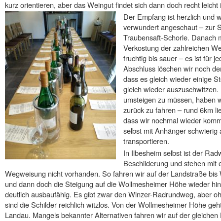
kurz orientieren, aber das Weingut findet sich dann doch recht leicht 
Der Empfang ist herzlich und w
verwundert angeschaut – zur 
Traubensaft-Schorle. Danach m
Verkostung der zahlreichen Wei
fruchtig bis sauer – es ist fü
Abschluss löschen wir noch de
dass es gleich wieder einige 
gleich wieder auszuschwitzen. 
umsteigen zu müssen, haben w
zurück zu fahren – rund 6km lie
dass wir nochmal wieder komm
selbst mit Anhänger schwierig
transportieren.
In Ilbesheim selbst ist der Rad
Beschilderung und stehen mit e
Wegweisung nicht vorhanden. So fahren wir auf der Landstraße bis
und dann doch die Steigung auf die Wollmesheimer Höhe wieder hinau
deutlich ausbaufähig. Es gibt zwar den Winzer-Radrundweg, aber o
sind die Schilder reichlich witzlos. Von der Wollmesheimer Höhe ge
Landau. Mangels bekannter Alternativen fahren wir auf der gleiche