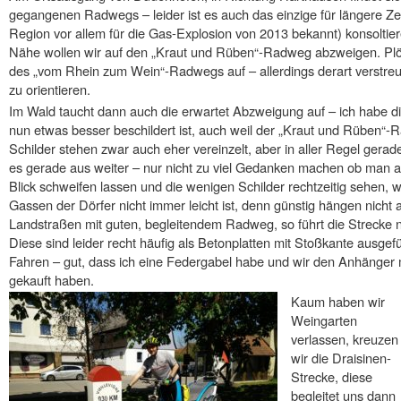
gegangenen Radwegs – leider ist es auch das einzige für längere Zeit
Region vor allem für die Gas-Explosion von 2013 bekannt) konsoltier
Nähe wollen wir auf den „Kraut und Rüben“-Radweg abzweigen. Plöt
des „vom Rhein zum Wein“-Radwegs auf – allerdings derart verstreut
zu orientieren.
Im Wald taucht dann auch die erwartet Abzweigung auf – ich habe d
nun etwas besser beschildert ist, auch weil der „Kraut und Rüben“-Ra
Schilder stehen zwar auch eher vereinzelt, aber in aller Regel gera
es gerade aus weiter – nur nicht zu viel Gedanken machen ob man 
Blick schweifen lassen und die wenigen Schilder rechtzeitig sehen,
Gassen der Dörfer nicht immer leicht ist, denn günstig hängen nicht al
Landstraßen mit guten, begleitendem Radweg, so führt die Strecke
Diese sind leider recht häufig als Betonplatten mit Stoßkante ausgefü
Fahren – gut, dass ich eine Federgabel habe und wir den Anhänger
gekauft haben.
Kaum haben wir
Weingarten
verlassen, kreuzen
wir die Draisinen-
Strecke, diese
begleitet uns dann