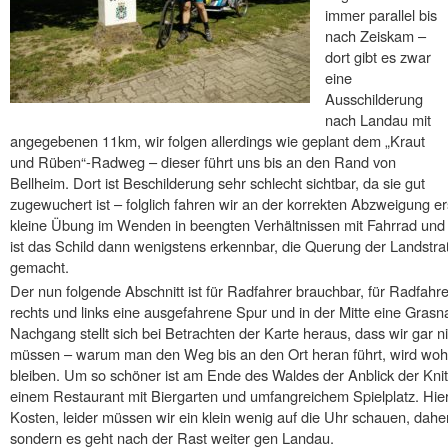
immer parallel bis
nach Zeiskam –
dort gibt es zwar
eine
Ausschilderung
nach Landau mit
angegebenen 11km, wir folgen allerdings wie geplant dem „Kraut
und Rüben“-Radweg – dieser führt uns bis an den Rand von
Bellheim. Dort ist Beschilderung sehr schlecht sichtbar, da sie gut
zugewuchert ist – folglich fahren wir an der korrekten Abzweigung ers
kleine Übung im Wenden in beengten Verhältnissen mit Fahrrad und
ist das Schild dann wenigstens erkennbar, die Querung der Landstraß
gemacht.
Der nun folgende Abschnitt ist für Radfahrer brauchbar, für Radfa
rechts und links eine ausgefahrene Spur und in der Mitte eine Grasn
Nachgang stellt sich bei Betrachten der Karte heraus, dass wir gar n
müssen – warum man den Weg bis an den Ort heran führt, wird wohl
bleiben. Um so schöner ist am Ende des Waldes der Anblick der Kni
einem Restaurant mit Biergarten und umfangreichem Spielplatz. Hie
Kosten, leider müssen wir ein klein wenig auf die Uhr schauen, dahe
sondern es geht nach der Rast weiter gen Landau.