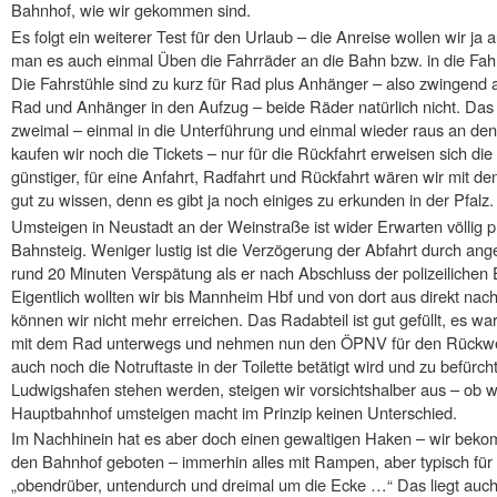
Bahnhof, wie wir gekommen sind.
Es folgt ein weiterer Test für den Urlaub – die Anreise wollen wir ja
man es auch einmal Üben die Fahrräder an die Bahn bzw. in die Fahr
Die Fahrstühle sind zu kurz für Rad plus Anhänger – also zwingend
Rad und Anhänger in den Aufzug – beide Räder natürlich nicht. Das
zweimal – einmal in die Unterführung und einmal wieder raus an de
kaufen wir noch die Tickets – nur für die Rückfahrt erweisen sich die
günstiger, für eine Anfahrt, Radfahrt und Rückfahrt wären wir mit de
gut zu wissen, denn es gibt ja noch einiges zu erkunden in der Pfalz.
Umsteigen in Neustadt an der Weinstraße ist wider Erwarten völlig p
Bahnsteig. Weniger lustig ist die Verzögerung der Abfahrt durch ang
rund 20 Minuten Verspätung als er nach Abschluss der polizeilichen 
Eigentlich wollten wir bis Mannheim Hbf und von dort aus direkt na
können wir nicht mehr erreichen. Das Radabteil ist gut gefüllt, es w
mit dem Rad unterwegs und nehmen nun den ÖPNV für den Rückweg
auch noch die Notruftaste in der Toilette betätigt wird und zu befürch
Ludwigshafen stehen werden, steigen wir vorsichtshalber aus – ob w
Hauptbahnhof umsteigen macht im Prinzip keinen Unterschied.
Im Nachhinein hat es aber doch einen gewaltigen Haken – wir beko
den Bahnhof geboten – immerhin alles mit Rampen, aber typisch für
„obendrüber, untendurch und dreimal um die Ecke …“ Das liegt auch