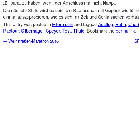
„B“ parat zu haben, wenn der Anschluss mal nicht klappt.
Die nächste Stufe wird es sein, die Radtaschen mit Gepäck wie für d
einmal auszuprobieren, wie es sich mit Zelt und Schlafsäcken verhält
This entry was posted in
Eltern sein
and tagged
Ausflug
,
Bahn
,
Chari
Radtour
,
Silbernagel
,
Speyer
,
Test
,
Thule
. Bookmark the
permalink
.
Post navigation
←
Weinstraßen-Marathon 2016
SR