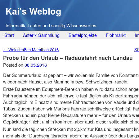
Kai's Weblog
Informatik, Laufen und sonstig Wissenswertes
Main menu
Skip
Start
Asterix-Sammlung
Bastelprojekte
Flohmarkt
I
to
Post navigation
←
Weinstraßen-Marathon 2016
SR
content
Probe für den Urlaub – Radausfahrt nach Landau
Posted on
08.05.2016
Der Sommerurlaub ist geplant – wir wollen als Familie von Konstan
wieder nach Hause, also Mannheim bzw. Schwetzingen radeln.
Erste Bausteine im Equipment-Bereich haben wird dazu schon anges
Fahrradanhänger, der sich mittlerweile fast täglich als Kindertranspo
Auch täglich im Einsatz sind meine Fahrradtaschen von Vaude und d
Tubus. Zudem haben wir Marions Fahrrad schrittweise ertüchtigt, Fah
Strecken und ein paar kleine Reparaturen mehr – für den Urlaub wer
Gepäckträger nicht umhin kommen, aber auch dieser sollte sich ohne
Nun sind die täglichen Strecken mit 2,5km zur Kita und insgesamt k
mehr als der Durchschnittsradler, aber eine Aussage über das Langst