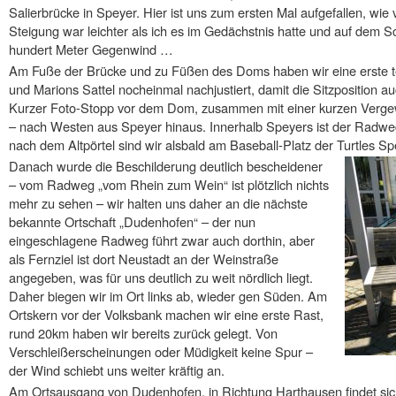
Salierbrücke in Speyer. Hier ist uns zum ersten Mal aufgefallen, wie
Steigung war leichter als ich es im Gedächstnis hatte und auf dem S
hundert Meter Gegenwind …
Am Fuße der Brücke und zu Füßen des Doms haben wir eine erste
und Marions Sattel nocheinmal nachjustiert, damit die Sitzposition 
Kurzer Foto-Stopp vor dem Dom, zusammen mit einer kurzen Vergew
– nach Westen aus Speyer hinaus. Innerhalb Speyers ist der Radweg
nach dem Altpörtel sind wir alsbald am Baseball-Platz der Turtles S
Danach wurde die Beschilderung deutlich bescheidener
– vom Radweg „vom Rhein zum Wein“ ist plötzlich nichts
mehr zu sehen – wir halten uns daher an die nächste
bekannte Ortschaft „Dudenhofen“ – der nun
eingeschlagene Radweg führt zwar auch dorthin, aber
als Fernziel ist dort Neustadt an der Weinstraße
angegeben, was für uns deutlich zu weit nördlich liegt.
Daher biegen wir im Ort links ab, wieder gen Süden. Am
Ortskern vor der Volksbank machen wir eine erste Rast,
rund 20km haben wir bereits zurück gelegt. Von
Verschleißerscheinungen oder Müdigkeit keine Spur –
der Wind schiebt uns weiter kräftig an.
Am Ortsausgang von Dudenhofen, in Richtung Harthausen findet sich