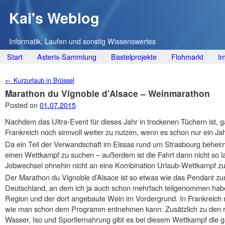
Kai's Weblog
Informatik, Laufen und sonstig Wissenswertes
Main menu
Skip
Start
Asterix-Sammlung
Bastelprojekte
Flohmarkt
I
to
Post navigation
←
Kurzurlaub in Brüssel
content
Marathon du Vignoble d’Alsace – Weinmarathon
Posted on
01.07.2015
Nachdem das Ultra-Event für dieses Jahr in trockenen Tüchern ist, ga
Frankreich noch sinnvoll weiter zu nutzen, wenn es schon nur ein Jahr 
Da ein Teil der Verwandschaft im Elssas rund um Strasbourg beheimat
einen Wettkampf zu suchen – außerdem ist die Fahrt dann nicht so
Jobwechsel ohnehin nicht an eine Kombination Urlaub-Wettkampf zu 
Der Marathon du Vignoble d’Alsace ist so etwas wie das Pendant z
Deutschland, an dem ich ja auch schon mehrfach teilgenommen habe.
Region und der dort angebaute Wein im Vordergrund. In Frankreich 
wie man schon dem Programm entnehmen kann: Zusätzlich zu den r
Wasser, Iso und Sportlernahrung gibt es bei diesem Wettkampf die 