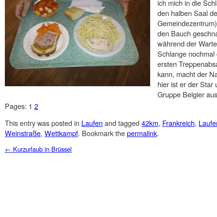
ich mich in die Sch
den halben Saal de
Gemeindezentrum).
den Bauch geschnal
während der Warteze
Schlange nochmal de
ersten Treppenabsa
kann, macht der N
hier ist er der Sta
Gruppe Belgier aus
Pages:
1
2
This entry was posted in
Laufen
and tagged
42km
,
Frankreich
,
Laufe
Weinstraße
,
Wettkampf
. Bookmark the
permalink
.
Post navigation
←
Kurzurlaub in Brüssel