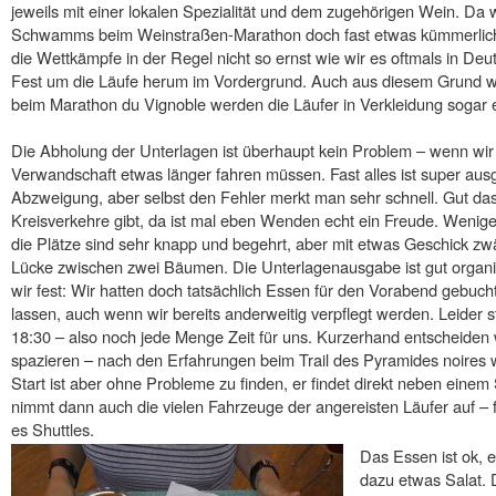
jeweils mit einer lokalen Spezialität und dem zugehörigen Wein. Da 
Schwamms beim Weinstraßen-Marathon doch fast etwas kümmerlich
die Wettkämpfe in der Regel nicht so ernst wie wir es oftmals in Deut
Fest um die Läufe herum im Vordergrund. Auch aus diesem Grund wir
beim Marathon du Vignoble werden die Läufer in Verkleidung sogar e
Die Abholung der Unterlagen ist überhaupt kein Problem – wenn wi
Verwandschaft etwas länger fahren müssen. Fast alles ist super ausge
Abzweigung, aber selbst den Fehler merkt man sehr schnell. Gut das
Kreisverkehre gibt, da ist mal eben Wenden echt ein Freude. Wenig
die Plätze sind sehr knapp und begehrt, aber mit etwas Geschick z
Lücke zwischen zwei Bäumen. Die Unterlagenausgabe ist gut organisie
wir fest: Wir hatten doch tatsächlich Essen für den Vorabend gebucht.
lassen, auch wenn wir bereits anderweitig verpflegt werden. Leider 
18:30 – also noch jede Menge Zeit für uns. Kurzerhand entscheiden 
spazieren – nach den Erfahrungen beim Trail des Pyramides noires w
Start ist aber ohne Probleme zu finden, er findet direkt neben einem
nimmt dann auch die vielen Fahrzeuge der angereisten Läufer auf –
es Shuttles.
Das Essen ist ok, 
dazu etwas Salat. D