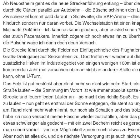
Ab Neuostheim geht es die neue Streckenführung entlang – über 
durch die Gärten parallel zur Autobahn – die Büsche schirmen den L
Zwischenziel kommt bald darauf in Sichtweite, die SAP-Arena – dies
hindurch sondern nur daran vorbei. Die Wechselstation ist einen kn
Maimarkt-Gelände – ich kann es kaum glauben, aber es sind schon 7 
des 3:30h Pacemakers. Innerlich zögere ich noch etwas ihn zu über
die Pulsuhr wage ich dann doch denn Versuch.
Die Strecke führt durch die Felder der Einflugschneise des Flughafe
Gratis-Dreingabe) auf Seckenheim zu. Dort treffen wir wieder auf di
zusätzliche Haken im Industriegebiet von einigen wenigen 100m ist ei
kommenden Jahr mal versuchen ob man nicht an anderer Stelle die
kann, ohne U-Turn.
Das Feld ist gut bestückt aber nicht mehr so dicht wie beim Start, a
Straße laufen – die Stimmung im Vorort ist wie immer absolut spitz
Strecke und feuern jeden Läufer an – so macht das richtig Spaß. Es 
zu laufen – nun geht es erstmal der Sonne entgegen, die steht so u
am Rand nicht mehr wahrnimmt, nur noch als Schatten und das trotz
habe ich noch versucht meine Flasche wieder aufzufüllen, aber das 
etwas schwieriger als gedacht – mit ein zwei Bechern reicht es gerad
man schon vorbei – von der Möglichkeit zudem noch etwas zu Essen
Aber noch ist alles ok, und die nächste Versorgung ist ja auch nicht w