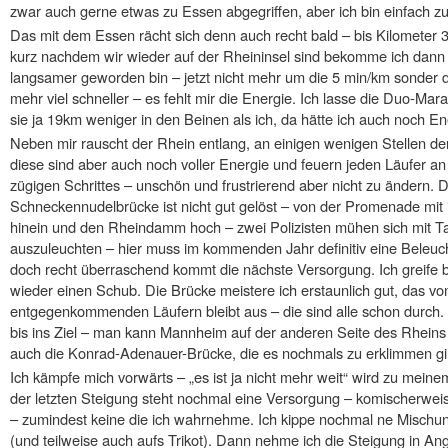
zwar auch gerne etwas zu Essen abgegriffen, aber ich bin einfach zu
Das mit dem Essen rächt sich denn auch recht bald – bis Kilometer 34
kurz nachdem wir wieder auf der Rheininsel sind bekomme ich dann 
langsamer geworden bin – jetzt nicht mehr um die 5 min/km sonder de
mehr viel schneller – es fehlt mir die Energie. Ich lasse die Duo-Ma
sie ja 19km weniger in den Beinen als ich, da hätte ich auch noch En
Neben mir rauscht der Rhein entlang, an einigen wenigen Stellen 
diese sind aber auch noch voller Energie und feuern jeden Läufer a
zügigen Schrittes – unschön und frustrierend aber nicht zu ändern. 
Schneckennudelbrücke ist nicht gut gelöst – von der Promenade mit 
hinein und den Rheindamm hoch – zwei Polizisten mühen sich mit
auszuleuchten – hier muss im kommenden Jahr definitiv eine Beleuch
doch recht überraschend kommt die nächste Versorgung. Ich greife b
wieder einen Schub. Die Brücke meistere ich erstaunlich gut, das vo
entgegenkommenden Läufern bleibt aus – die sind alle schon durch.
bis ins Ziel – man kann Mannheim auf der anderen Seite des Rheins
auch die Konrad-Adenauer-Brücke, die es nochmals zu erklimmen gi
Ich kämpfe mich vorwärts – „es ist ja nicht mehr weit“ wird zu meinem
der letzten Steigung steht nochmal eine Versorgung – komischerwe
– zumindest keine die ich wahrnehme. Ich kippe nochmal ne Mischu
(und teilweise auch aufs Trikot). Dann nehme ich die Steigung in Angr