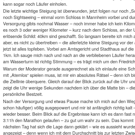
kann sogar noch Läufer einholen.
Die letzte wichtige Steigung ist überwunden, jetzt folgen nur noch „S
noch Sightseeing – einmal vorm Schloss in Mannheim vorbei und du
Versorgung gibts nochmal Wasser – noch immer habe ich kein Kilome
es noch 3 oder weniger Kilometer – kurz nach dem Schloss, an der 
erlösende Schild: 40km sind geschafft. So langsam bereite ich mich
aber, es nicht zu übertreiben – die allerletzte kleine Steigung vor der
jetzt ist alles topfeben. Vorbei am Amtsgericht und Stadthaus auf di
1km. Ich sauge mich nach und nach an die verbliebenen Läufer her
am Wasserturm ist richtig Stimmung – es trägt mich um den Friedrich
Warum der Moderator gerade ausgerechnet als ich einlaufe eine S
mit „Atemlos“ spielen muss, ist mir ein absolutes Rätsel – denn ich b
die Ziellinie überquere. Gleich darauf der Blick zurück auf die Uhr un
zeigt die Uhr wenige Sekunden nachdem ich über die Matte bin – die 
persönliche Bestzeit.
Nach der Versorgung und etwas Pause mache ich mich auf den Weg z
schon häufiger) völlig ausgepowert und mir ist anfänglich richtig kalt 
wieder besser. Beim Blick auf die Ergebnisse kann ich es dann fast ni
3:11h den Marathon gelaufen – zu gut um wahr zu sein. Das kommt 
nächsten Tag hat sich die Lage dann geklärt – wie es aussieht wurde
angezeigt – denn wenn ich mit dem Durchschnitt bis zur letzten Zw