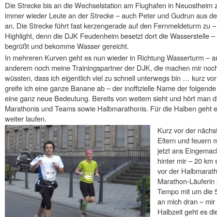
Die Strecke bis an die Wechselstation am Flughafen in Neuostheim zi
immer wieder Leute an der Strecke – auch Peter und Gudrun aus der
an. Die Strecke führt fast kerzengerade auf den Fernmeldeturm zu – 
Highlight, denn die DJK Feudenheim besetzt dort die Wasserstelle –
begrüßt und bekomme Wasser gereicht.
In mehreren Kurven geht es nun wieder in Richtung Wasserturm – 
anderem noch meine Trainingspartner der DJK, die machen mir noch
wüssten, dass ich eigentlich viel zu schnell unterwegs bin … kurz 
greife ich eine ganze Banane ab – der inoffizielle Name der folgen
eine ganz neue Bedeutung. Bereits von weitem sieht und hört man di
Marathonis und Teams sowie Halbmarathonis. Für die Halben geht es
weiter laufen.
Kurz vor der näch
Eltern und feuern m
jetzt ans Eingemac
hinter mir – 20 km 
vor der Halbmarath
Marathon-Läuferin z
Tempo mit um die 5
an mich dran – mir
Halbzeit geht es d