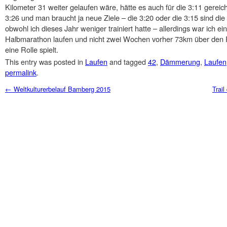
Kilometer 31 weiter gelaufen wäre, hätte es auch für die 3:11 gerei
3:26 und man braucht ja neue Ziele – die 3:20 oder die 3:15 sind di
obwohl ich dieses Jahr weniger trainiert hatte – allerdings war ich 
Halbmarathon laufen und nicht zwei Wochen vorher 73km über den 
eine Rolle spielt.
This entry was posted in
Laufen
and tagged
42
,
Dämmerung
,
Laufen
permalink
.
Post navigation
←
Weltkulturerbelauf Bamberg 2015
Trai