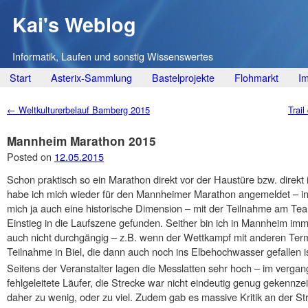
Kai's Weblog
Informatik, Laufen und sonstig Wissenswertes
Main menu
Skip
Start
Asterix-Sammlung
Bastelprojekte
Flohmarkt
I
to
Post navigation
←
Weltkulturerbelauf Bamberg 2015
Trai
content
Mannheim Marathon 2015
Posted on
12.05.2015
Schon praktisch so ein Marathon direkt vor der Haustüre bzw. direkt
habe ich mich wieder für den Mannheimer Marathon angemeldet – in 
mich ja auch eine historische Dimension – mit der Teilnahme am T
Einstieg in die Laufszene gefunden. Seither bin ich in Mannheim i
auch nicht durchgängig – z.B. wenn der Wettkampf mit anderen Termin
Teilnahme in Biel, die dann auch noch ins Elbehochwasser gefallen i
Seitens der Veranstalter lagen die Messlatten sehr hoch – im verg
fehlgeleitete Läufer, die Strecke war nicht eindeutig genug gekennzei
daher zu wenig, oder zu viel. Zudem gab es massive Kritik an der S