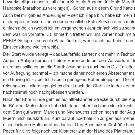
bewerkstelligen musste, mit einem Kurs ein Angebot für Halb-Marat
Handbike-Marathon zu vereinigen). Schon aus diesem Grund hatte ic
Auch bei mir gab es Änderungen – seit ich Papa bin, habe ich mein 
eindampfen müssen – auch der persönliche Foto-Service durch meine
einfach möglich (wobei ich im vergangenen Jahr einfach viel zu schn
dem was ich vorhatte …). Immerhin treffen wir uns vorher noch mit 
PEKIP-Gruppe – noch ein Papa läuft mit, wenn auch nur beim Team-M
Einstiegsdroge wie ich weiß).
Der Start wurde verlegt – das Läuferfeld startet nicht mehr in Rich
Augusta-Anlage heraus mit einer Ehrenrunde um den Wasserturm. In
allerdings sollte es um die Startblöcke herum auch noch Dixi-Toilet
vor Aufregung nochmal – ich mache daher noch einen Abstecher i
ein Umweg ist – aber ich habe ja genügend Puffer eingeplant. Der St
reibungslos – allerdings gibt es direkt nach der Startlinie in der ers
nächstesmal noch nachgebessert werden.
Nach der Ehrenrunde geht es auf altbekannter Strecke durch die A
im Rücken. Meine Jacke habe ich dabei, aber ich binde sie mir recht 
dem Start gut warm. Marion und Nachwuchs stehen noch in der Aug
feuern mich lautstark an. Kurz darauf überhole ich Jürgen aus meiner
einen lockeren Halbmarathon laufen. Den Pacemaker für 4:00h habe
Pacer für 3:45 folgt noch vor Kilometer 2 in der Nähe des Planetariu