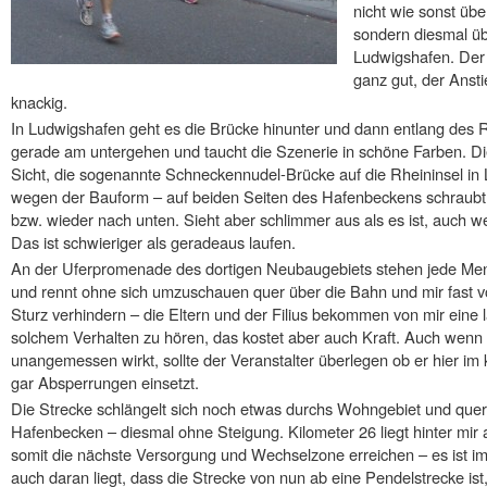
nicht wie sonst üb
sondern diesmal ü
Ludwigshafen. Der 
ganz gut, der Ansti
knackig.
In Ludwigshafen geht es die Brücke hinunter und dann entlang des 
gerade am untergehen und taucht die Szenerie in schöne Farben. Die
Sicht, die sogenannte Schneckennudel-Brücke auf die Rheininsel in
wegen der Bauform – auf beiden Seiten des Hafenbeckens schraubt 
bzw. wieder nach unten. Sieht aber schlimmer aus als es ist, auch we
Das ist schwieriger als geradeaus laufen.
An der Uferpromenade des dortigen Neubaugebiets stehen jede Menge
und rennt ohne sich umzuschauen quer über die Bahn und mir fast v
Sturz verhindern – die Eltern und der Filius bekommen von mir eine
solchem Verhalten zu hören, das kostet aber auch Kraft. Auch wenn da
unangemessen wirkt, sollte der Veranstalter überlegen ob er hier 
gar Absperrungen einsetzt.
Die Strecke schlängelt sich noch etwas durchs Wohngebiet und quer
Hafenbecken – diesmal ohne Steigung. Kilometer 26 liegt hinter mir
somit die nächste Versorgung und Wechselzone erreichen – es ist im
auch daran liegt, dass die Strecke von nun ab eine Pendelstrecke is