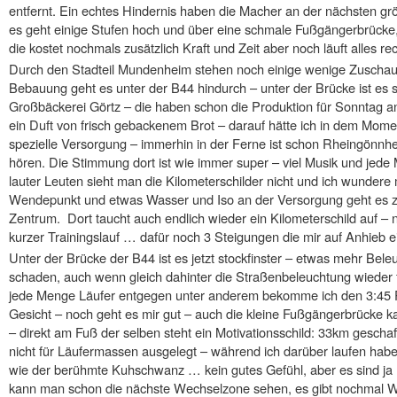
entfernt. Ein echtes Hindernis haben die Macher an der nächsten g
es geht einige Stufen hoch und über eine schmale Fußgängerbrücke, d
die kostet nochmals zusätzlich Kraft und Zeit aber noch läuft alles rec
Durch den Stadteil Mundenheim stehen noch einige wenige Zuschau
Bebauung geht es unter der B44 hindurch – unter der Brücke ist es s
Großbäckerei Görtz – die haben schon die Produktion für Sonntag a
ein Duft von frisch gebackenem Brot – darauf hätte ich in dem Moment
spezielle Versorgung – immerhin in der Ferne ist schon Rheingönnh
hören. Die Stimmung dort ist wie immer super – viel Musik und jede
lauter Leuten sieht man die Kilometerschilder nicht und ich wunder
Wendepunkt und etwas Wasser und Iso an der Versorgung geht es z
Zentrum. Dort taucht auch endlich wieder ein Kilometerschild auf –
kurzer Trainingslauf … dafür noch 3 Steigungen die mir auf Anhieb ei
Unter der Brücke der B44 ist es jetzt stockfinster – etwas mehr Bele
schaden, auch wenn gleich dahinter die Straßenbeleuchtung wieder f
jede Menge Läufer entgegen unter anderem bekomme ich den 3:45
Gesicht – noch geht es mir gut – auch die kleine Fußgängerbrücke k
– direkt am Fuß der selben steht ein Motivationsschild: 33km geschaf
nicht für Läufermassen ausgelegt – während ich darüber laufen habe
wie der berühmte Kuhschwanz … kein gutes Gefühl, aber es sind ja
kann man schon die nächste Wechselzone sehen, es gibt nochmal Was