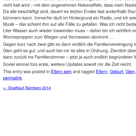
nicht kalt wird – mit dem angenehmen Nebeneffekt, dass mein Nacke
Da alle beschäftigt sind, dauert es letzten Endes fast anderthalb St
kümmern kann. Immerhin läuft im Hintergrund ein Radio, und ich wi
Musik – das scheint ihm auf alle Fälle zu gefallen. Was ich nicht be
Liter Wasser auch wieder loswerden muss – daher bin ich sichtlich e
Wonneproppen zum Wiegen und Vermessen abnimmt …
Gegen kurz nach zwei gibt es dann endlich die Familienvereinigung
Glen geht es gut, und auch bei mir ist alles in Ordnung. Ziemlich übe
dann zurück ins Familienzimmer – jetzt ja auch endlich begründeter 
Soviel einmal fürs erste, weitere Updates soweit mir die Zeit reicht.
This entry was posted in
Eltern sein
and tagged
Eltern
,
Geburt
,
Glen
permalink
.
Post navigation
←
Stadtlauf Nürnberg 2014