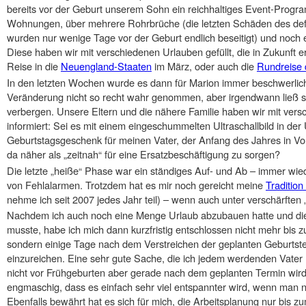
bereits vor der Geburt unserem Sohn ein reichhaltiges Event-Pro
Wohnungen, über mehrere Rohrbrüche (die letzten Schäden des de
wurden nur wenige Tage vor der Geburt endlich beseitigt) und noch ei
Diese haben wir mit verschiedenen Urlauben gefüllt, die in Zukunft 
Reise in die
Neuengland-Staaten
im März, oder auch die
Rundreise 
In den letzten Wochen wurde es dann für Marion immer beschwerlich
Veränderung nicht so recht wahr genommen, aber irgendwann ließ s
verbergen. Unsere Eltern und die nähere Familie haben wir mit ve
informiert: Sei es mit einem eingeschummelten Ultraschallbild in der
Geburtstagsgeschenk für meinen Vater, der Anfang des Jahres in Vo
da näher als „zeitnah“ für eine Ersatzbeschäftigung zu sorgen?
Die letzte „heiße“ Phase war ein ständiges Auf- und Ab – immer wie
von Fehlalarmen. Trotzdem hat es mir noch gereicht meine
Tradition
nehme ich seit 2007 jedes Jahr teil) – wenn auch unter verschärft
Nachdem ich auch noch eine Menge Urlaub abzubauen hatte und dies
musste, habe ich mich dann kurzfristig entschlossen nicht mehr bis z
sondern einige Tage nach dem Verstreichen der geplanten Geburtster
einzureichen. Eine sehr gute Sache, die ich jedem werdenden Vater
nicht vor Frühgeburten aber gerade nach dem geplanten Termin wir
engmaschig, dass es einfach sehr viel entspannter wird, wenn man nic
Ebenfalls bewährt hat es sich für mich, die Arbeitsplanung nur bis