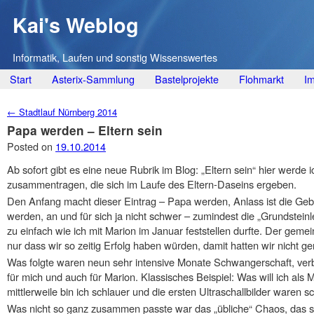
Kai's Weblog
Informatik, Laufen und sonstig Wissenswertes
Main menu
Skip
Start
Asterix-Sammlung
Bastelprojekte
Flohmarkt
I
to
Post navigation
←
Stadtlauf Nürnberg 2014
content
Papa werden – Eltern sein
Posted on
19.10.2014
Ab sofort gibt es eine neue Rubrik im Blog: „Eltern sein“ hier werde 
zusammentragen, die sich im Laufe des Eltern-Daseins ergeben.
Den Anfang macht dieser Eintrag – Papa werden, Anlass ist die Ge
werden, an und für sich ja nicht schwer – zumindest die „Grundsteinl
zu einfach wie ich mit Marion im Januar feststellen durfte. Der g
nur dass wir so zeitig Erfolg haben würden, damit hatten wir nicht ge
Was folgte waren neun sehr intensive Monate Schwangerschaft, verb
für mich und auch für Marion. Klassisches Beispiel: Was will ich al
mittlerweile bin ich schlauer und die ersten Ultraschallbilder waren 
Was nicht so ganz zusammen passte war das „übliche“ Chaos, das s