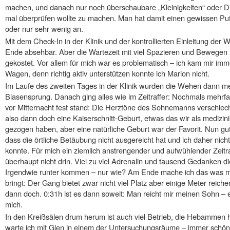
machen, und danach nur noch überschaubare „Kleinigkeiten“ oder D
mal überprüfen wollte zu machen. Man hat damit einen gewissen Puff
oder nur sehr wenig an.
Mit dem Check-In in der Klinik und der kontrollierten Einleitung der
Ende absehbar. Aber die Wartezeit mit viel Spazieren und Bewege
gekostet. Vor allem für mich war es problematisch – ich kam mir im
Wagen, denn richtig aktiv unterstützen konnte ich Marion nicht.
Im Laufe des zweiten Tages in der Klinik wurden die Wehen dann 
Blasensprung. Danach ging alles wie im Zeitraffer: Nochmals mehrfa
vor Mitternacht fest stand: Die Herztöne des Sohnemanns verschlec
also dann doch eine Kaiserschnitt-Geburt, etwas das wir als medizinis
gezogen haben, aber eine natürliche Geburt war der Favorit. Nun g
dass die örtliche Betäubung nicht ausgereicht hat und ich daher nich
konnte. Für mich ein ziemlich anstrengender und aufwühlender Zeit
überhaupt nicht drin. Viel zu viel Adrenalin und tausend Gedanken
Irgendwie runter kommen – nur wie? Am Ende mache ich das was mi
bringt: Der Gang bietet zwar nicht viel Platz aber einige Meter rei
dann doch. 0:31h ist es dann soweit: Man reicht mir meinen Sohn – 
mich.
In den Kreißsälen drum herum ist auch viel Betrieb, die Hebammen h
warte ich mit Glen in einem der Untersuchungsräume – immer schö