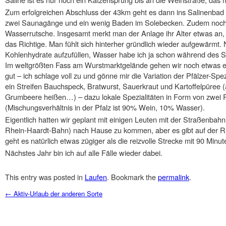
Zum erfolgreichen Abschluss der 43km geht es dann ins Salinenbad 
zwei Saunagänge und ein wenig Baden im Solebecken. Zudem noch 
Wasserrutsche. Insgesamt merkt man der Anlage ihr Alter etwas an, 
das Richtige. Man fühlt sich hinterher gründlich wieder aufgewärmt. 
Kohlenhydrate aufzufüllen, Wasser habe ich ja schon während des 
Im weltgrößten Fass am Wurstmarktgelände gehen wir noch etwas es
gut – ich schlage voll zu und gönne mir die Variation der Pfälzer-Sp
ein Streifen Bauchspeck, Bratwurst, Sauerkraut und Kartoffelpüree 
Grumbeere heißen…) – dazu lokale Spezialitäten in Form von zwei 
(Mischungsverhältnis in der Pfalz ist 90% Wein, 10% Wasser).
Eigentlich hatten wir geplant mit einigen Leuten mit der Straßenba
Rhein-Haardt-Bahn) nach Hause zu kommen, aber es gibt auf der Rü
geht es natürlich etwas zügiger als die reizvolle Strecke mit 90 Minu
Nächstes Jahr bin ich auf alle Fälle wieder dabei.
This entry was posted in
Laufen
. Bookmark the
permalink
.
Post navigation
←
Aktiv-Urlaub der anderen Sorte