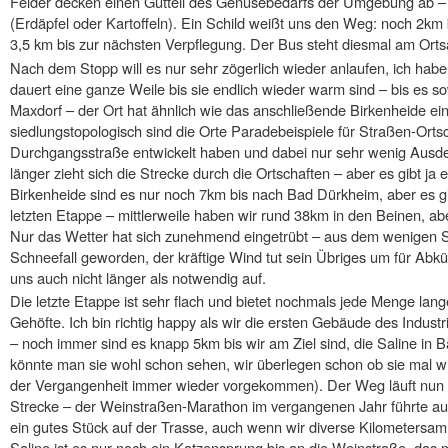
Felder decken einen Gutteil des Genüsebedarfs der Umgebung ab –
(Erdäpfel oder Kartoffeln). Ein Schild weißt uns den Weg: noch 2k
3,5 km bis zur nächsten Verpflegung. Der Bus steht diesmal am Ort
Nach dem Stopp will es nur sehr zögerlich wieder anlaufen, ich habe
dauert eine ganze Weile bis sie endlich wieder warm sind – bis es sow
Maxdorf – der Ort hat ähnlich wie das anschließende Birkenheide 
siedlungstopologisch sind die Orte Paradebeispiele für Straßen-Ortsc
Durchgangsstraße entwickelt haben und dabei nur sehr wenig Aus
länger zieht sich die Strecke durch die Ortschaften – aber es gibt ja
Birkenheide sind es nur noch 7km bis nach Bad Dürkheim, aber es g
letzten Etappe – mittlerweile haben wir rund 38km in den Beinen, aber
Nur das Wetter hat sich zunehmend eingetrübt – aus dem wenigen Sch
Schneefall geworden, der kräftige Wind tut sein Übriges um für Abk
uns auch nicht länger als notwendig auf.
Die letzte Etappe ist sehr flach und bietet nochmals jede Menge lan
Gehöfte. Ich bin richtig happy als wir die ersten Gebäude des Indus
– noch immer sind es knapp 5km bis wir am Ziel sind, die Saline in
könnte man sie wohl schon sehen, wir überlegen schon ob sie mal wie
der Vergangenheit immer wieder vorgekommen). Der Weg läuft nun a
Strecke – der Weinstraßen-Marathon im vergangenen Jahr führte auc
ein gutes Stück auf der Trasse, auch wenn wir diverse Kilometersa
Saline ist es nur noch ein Katzensprung bis an die Weinstraße, das 