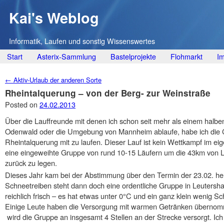
Kai's Weblog
Informatik, Laufen und sonstig Wissenswertes
Main menu
Skip
Start
Asterix-Sammlung
Bastelprojekte
Flohmarkt
I
to
Post navigation
←
Aktiv-Urlaub der anderen Sorte
content
Rheintalquerung – von der Berg- zur Weinstraße
Posted on
24.02.2013
Über die Lauffreunde mit denen ich schon seit mehr als einem halb
Odenwald oder die Umgebung von Mannheim ablaufe, habe ich die 
Rheintalquerung mit zu laufen. Dieser Lauf ist kein Wettkampf im eigen
eine eingeweihte Gruppe von rund 10-15 Läufern um die 43km von 
zurück zu legen.
Dieses Jahr kam bei der Abstimmung über den Termin der 23.02. her
Schneetreiben steht dann doch eine ordentliche Gruppe in Leutersh
reichlich frisch – es hat etwas unter 0°C und ein ganz klein wenig 
Einige Leute haben die Versorgung mit warmen Getränken übernom
wird die Gruppe an insgesamt 4 Stellen an der Strecke versorgt. Ich