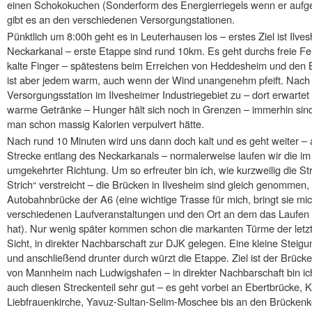
einen Schokokuchen (Sonderform des Energierriegels wenn er aufge
gibt es an den verschiedenen Versorgungstationen.
Pünktlich um 8:00h geht es in Leuterhausen los – erstes Ziel ist Ilv
Neckarkanal – erste Etappe sind rund 10km. Es geht durchs freie Fe
kalte Finger – spätestens beim Erreichen von Heddesheim und den 
ist aber jedem warm, auch wenn der Wind unangenehm pfeift. Nach 
Versorgungsstation im Ilvesheimer Industriegebiet zu – dort erwartet
warme Getränke – Hunger hält sich noch in Grenzen – immerhin sind
man schon massig Kalorien verpulvert hätte.
Nach rund 10 Minuten wird uns dann doch kalt und es geht weiter – 
Strecke entlang des Neckarkanals – normalerweise laufen wir die i
umgekehrter Richtung. Um so erfreuter bin ich, wie kurzweilig die S
Strich“ verstreicht – die Brücken in Ilvesheim sind gleich genommen
Autobahnbrücke der A6 (eine wichtige Trasse für mich, bringt sie m
verschiedenen Laufveranstaltungen und den Ort an dem das Laufe
hat). Nur wenig später kommen schon die markanten Türme der letz
Sicht, in direkter Nachbarschaft zur DJK gelegen. Eine kleine Steig
und anschließend drunter durch würzt die Etappe. Ziel ist der Brü
von Mannheim nach Ludwigshafen – in direkter Nachbarschaft bin 
auch diesen Streckenteil sehr gut – es geht vorbei an Ebertbrücke, K
Liebfrauenkirche, Yavuz-Sultan-Selim-Moschee bis an den Brückenko