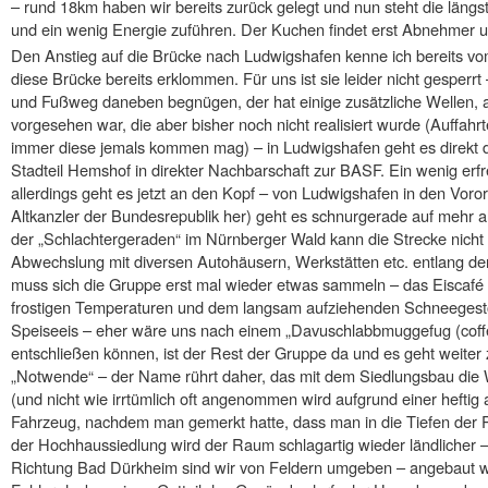
– rund 18km haben wir bereits zurück gelegt und nun steht die längs
und ein wenig Energie zuführen. Der Kuchen findet erst Abnehmer 
Den Anstieg auf die Brücke nach Ludwigshafen kenne ich bereits 
diese Brücke bereits erklommen. Für uns ist sie leider nicht gesperr
und Fußweg daneben begnügen, der hat einige zusätzliche Wellen, a
vorgesehen war, die aber bisher noch nicht realisiert wurde (Auffa
immer diese jemals kommen mag) – in Ludwigshafen geht es direkt 
Stadteil Hemshof in direkter Nachbarschaft zur BASF. Ein wenig erfr
allerdings geht es jetzt an den Kopf – von Ludwigshafen in den Voro
Altkanzler der Bundesrepublik her) geht es schnurgerade auf mehr al
der „Schlachtergeraden“ im Nürnberger Wald kann die Strecke nicht 
Abwechslung mit diversen Autohäusern, Werkstätten etc. entlang d
muss sich die Gruppe erst mal wieder etwas sammeln – das Eiscafé i
frostigen Temperaturen und dem langsam aufziehenden Schneegestöb
Speiseeis – eher wäre uns nach einem „Davuschlabbmuggefug (coffee
entschließen können, ist der Rest der Gruppe da und es geht weiter z
„Notwende“ – der Name rührt daher, das mit dem Siedlungsbau d
(und nicht wie irrtümlich oft angenommen wird aufgrund einer hefti
Fahrzeug, nachdem man gemerkt hatte, dass man in die Tiefen der P
der Hochhaussiedlung wird der Raum schlagartig wieder ländlicher 
Richtung Bad Dürkheim sind wir von Feldern umgeben – angebaut wir