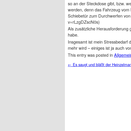
so an der Steckdose gibt, bzw. w
werden, denn das Fahrzeug vom Ko
Schiebetür zum Durchwerfen von 
v=rLzgDZscN0s)
Als zusätzliche Herausforderung
habe.
Insgesamt ist mein Stressbedarf d
mehr wird – einiges ist ja auch 
This entry was posted in
Allgemei
Post navigation
←
Es saugt und bläßt der Heinzelma