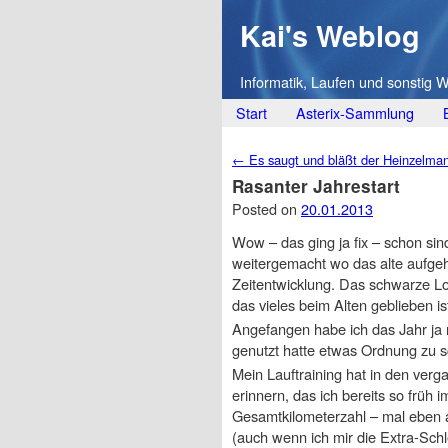
Kai's Weblog
Informatik, Laufen und sonstig 
Main menu
Skip
Start
Asterix-Sammlung
to
Post navigation
←
Es saugt und bläßt der Heinzelma
content
Rasanter Jahrestart
Posted on
20.01.2013
Wow – das ging ja fix – schon si
weitergemacht wo das alte aufgehö
Zeitentwicklung. Das schwarze L
das vieles beim Alten geblieben is
Angefangen habe ich das Jahr ja n
genutzt hatte etwas Ordnung zu sc
Mein Lauftraining hat in den ver
erinnern, das ich bereits so früh 
Gesamtkilometerzahl – mal eben 
(auch wenn ich mir die Extra-Schl