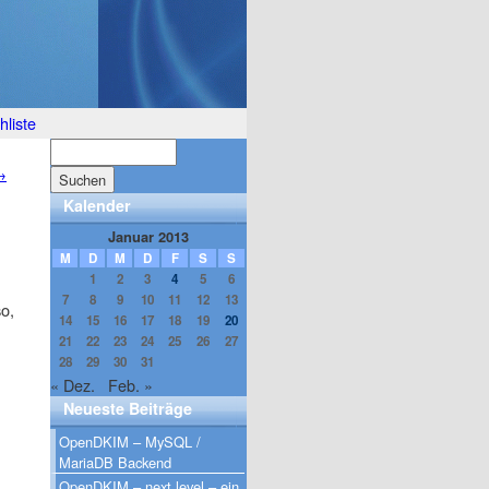
liste
→
Kalender
Januar 2013
M
D
M
D
F
S
S
1
2
3
4
5
6
7
8
9
10
11
12
13
o,
14
15
16
17
18
19
20
21
22
23
24
25
26
27
28
29
30
31
« Dez.
Feb. »
Neueste Beiträge
OpenDKIM – MySQL /
MariaDB Backend
OpenDKIM – next level – ein