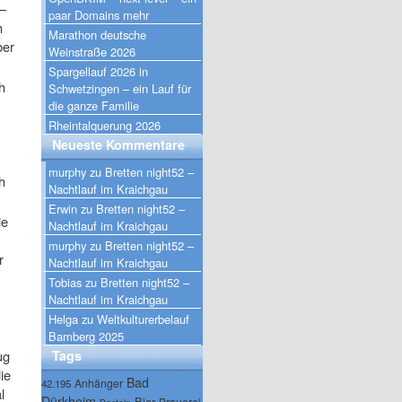
 –
paar Domains mehr
h
Marathon deutsche
ber
Weinstraße 2026
Spargellauf 2026 in
h
Schwetzingen – ein Lauf für
die ganze Familie
Rheintalquerung 2026
Neueste Kommentare
murphy
zu
Bretten night52 –
h
Nachtlauf im Kraichgau
Erwin
zu
Bretten night52 –
ie
Nachtlauf im Kraichgau
murphy
zu
Bretten night52 –
r
Nachtlauf im Kraichgau
Tobias
zu
Bretten night52 –
Nachtlauf im Kraichgau
Helga
zu
Weltkulturerbelauf
Bamberg 2025
ug
Tags
ie
Bad
Anhänger
42.195
l
Dürkheim
Bier
Brauerei