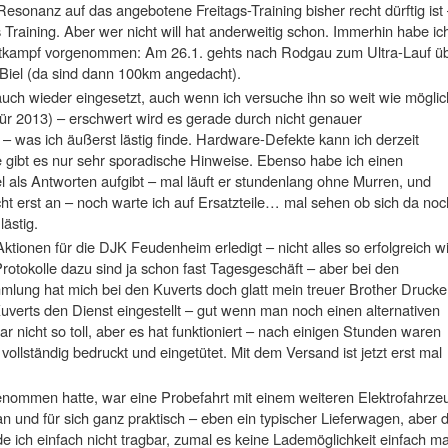
sonanz auf das angebotene Freitags-Training bisher recht dürftig ist
s Training. Aber wer nicht will hat anderweitig schon. Immerhin habe ic
ttkampf vorgenommen: Am 26.1. gehts nach Rodgau zum Ultra-Lauf ü
 Biel (da sind dann 100km angedacht).
auch wieder eingesetzt, auch wenn ich versuche ihn so weit wie möglic
ür 2013) – erschwert wird es gerade durch nicht genauer
– was ich äußerst lästig finde. Hardware-Defekte kann ich derzeit
e gibt es nur sehr sporadische Hinweise. Ebenso habe ich einen
 als Antworten aufgibt – mal läuft er stundenlang ohne Murren, und
cht erst an – noch warte ich auf Ersatzteile… mal sehen ob sich da noc
ästig.
tionen für die DJK Feudenheim erledigt – nicht alles so erfolgreich w
rotokolle dazu sind ja schon fast Tagesgeschäft – aber bei den
mlung hat mich bei den Kuverts doch glatt mein treuer Brother Drucke
uverts den Dienst eingestellt – gut wenn man noch einen alternativen
r nicht so toll, aber es hat funktioniert – nach einigen Stunden waren
ollständig bedruckt und eingetütet. Mit dem Versand ist jetzt erst mal
enommen hatte, war eine Probefahrt mit einem weiteren Elektrofahrze
an und für sich ganz praktisch – eben ein typischer Lieferwagen, aber d
de ich einfach nicht tragbar, zumal es keine Lademöglichkeit einfach ma