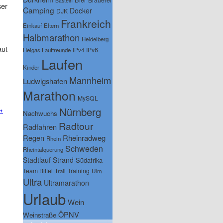
Basteln
ser
Camping
Docker
DJK
Frankreich
Einkauf
Eltern
Halbmarathon
Heidelberg
aut
IPv6
Helgas Lauffreunde
IPv4
Laufen
Kinder
Mannheim
Ludwigshafen
Marathon
MySQL
Nürnberg
→
Nachwuchs
Radtour
Radfahren
Regen
Rheinradweg
Rhein
Schweden
Rheintalquerung
Stadtlauf
Strand
Südafrika
Team Bittel
Training
Trail
Ulm
Ultra
Ultramarathon
Urlaub
Wein
ÖPNV
Weinstraße