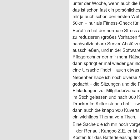
unter der Woche, wenn auch die Re
das ist schon fast ein persönliche
mir ja auch schon den ersten We
50km – nur als Fitness-Check für
Beruflich hat der normale Stress 
zu reduzieren (großes Vorhaben f
nachvollziehbare Server-Abstürze 
ausschließen, und in der Softwar
Pflegerechner der mir mehr Rätsel
dann springt er mal wieder gar ni
eine Ursache findet – auch etwas l
Nebenher habe ich noch diverse Ak
gedacht – die Sitzungen und die P
Einladungen zur Mitgliederversam
im Stich gelassen und nach 300 K
Drucker im Keller stehen hat – zwa
dann auch die knapp 900 Kuverts v
ein wichtiges Thema vom Tisch.
Eine Sache die ich mir noch vorg
– der Renault Kangoo Z.E. er ist 
Kosten für das Batterieleasing fin