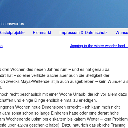
Wissenswertes
Bastelprojekte
Flohmarkt
Impressum & Datenschutz
Wunsch
nn
Jogging in the winter wonder land
nd drei Wochen des neuen Jahres rum – und es hat genau da
rt hat – so eine verflixte Sache aber auch die Stetigkeit der
och zwecks Maya-Weltende ist ja auch ausgeblieben – kein Wunder als
t.
och recht beschaulich mit einer Woche Urlaub, die ich vor allem dazu
haffen und einige Dinge endlich einmal zu erledigen.
gangenen Wochen neue Dimensionen erreicht – ich kann mich nicht
im Jahr sonst schon so lange Einheiten hatte oder eine derart hohe
am Wochenende 38km bei eiskaltem bis kaltem Wetter – kein Problem
eife über 4,2km geschenkt habe). Dazu natürlich das übliche Training