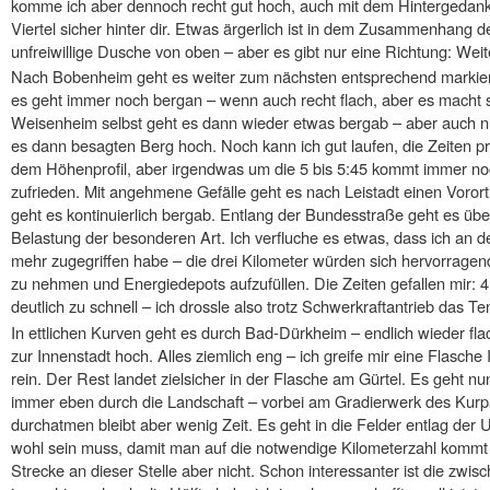
komme ich aber dennoch recht gut hoch, auch mit dem Hintergedank
Viertel sicher hinter dir. Etwas ärgerlich ist in dem Zusammenhang d
unfreiwillige Dusche von oben – aber es gibt nur eine Richtung: Weit
Nach Bobenheim geht es weiter zum nächsten entsprechend markie
es geht immer noch bergan – wenn auch recht flach, aber es macht
Weisenheim selbst geht es dann wieder etwas bergab – aber auch n
es dann besagten Berg hoch. Noch kann ich gut laufen, die Zeiten pr
dem Höhenprofil, aber irgendwas um die 5 bis 5:45 kommt immer noc
zufrieden. Mit angehmene Gefälle geht es nach Leistadt einen Voro
geht es kontinuierlich bergab. Entlang der Bundesstraße geht es übe
Belastung der besonderen Art. Ich verfluche es etwas, dass ich an de
mehr zugegriffen habe – die drei Kilometer würden sich hervorrage
zu nehmen und Energiedepots aufzufüllen. Die Zeiten gefallen mir: 4:
deutlich zu schnell – ich drossle also trotz Schwerkraftantrieb das 
In ettlichen Kurven geht es durch Bad-Dürkheim – endlich wieder fl
zur Innenstadt hoch. Alles ziemlich eng – ich greife mir eine Flasche
rein. Der Rest landet zielsicher in der Flasche am Gürtel. Es geht nu
immer eben durch die Landschaft – vorbei am Gradierwerk des Kurpark
durchatmen bleibt aber wenig Zeit. Es geht in die Felder entlag der
wohl sein muss, damit man auf die notwendige Kilometerzahl kommt –
Strecke an dieser Stelle aber nicht. Schon interessanter ist die zwis