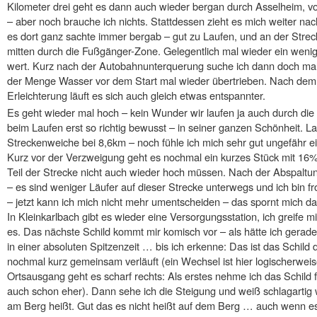
Kilometer drei geht es dann auch wieder bergan durch Asselheim, vo
– aber noch brauche ich nichts. Stattdessen zieht es mich weiter na
es dort ganz sachte immer bergab – gut zu Laufen, und an der Strecke
mitten durch die Fußgänger-Zone. Gelegentlich mal wieder ein wenig
wert. Kurz nach der Autobahnunterquerung suche ich dann doch mal d
der Menge Wasser vor dem Start mal wieder übertrieben. Nach de
Erleichterung läuft es sich auch gleich etwas entspannter.
Es geht wieder mal hoch – kein Wunder wir laufen ja auch durch die
beim Laufen erst so richtig bewusst – in seiner ganzen Schönheit. 
Streckenweiche bei 8,6km – noch fühle ich mich sehr gut ungefähr ein
Kurz vor der Verzweigung geht es nochmal ein kurzes Stück mit 16% 
Teil der Strecke nicht auch wieder hoch müssen. Nach der Abspaltu
– es sind weniger Läufer auf dieser Strecke unterwegs und ich bin f
– jetzt kann ich mich nicht mehr umentscheiden – das spornt mich d
In Kleinkarlbach gibt es wieder eine Versorgungsstation, ich greife 
es. Das nächste Schild kommt mir komisch vor – als hätte ich gera
in einer absoluten Spitzenzeit … bis ich erkenne: Das ist das Schild
nochmal kurz gemeinsam verläuft (ein Wechsel ist hier logischerwei
Ortsausgang geht es scharf rechts: Als erstes nehme ich das Schild f
auch schon eher). Dann sehe ich die Steigung und weiß schlagarti
am Berg heißt. Gut das es nicht heißt auf dem Berg … auch wenn e