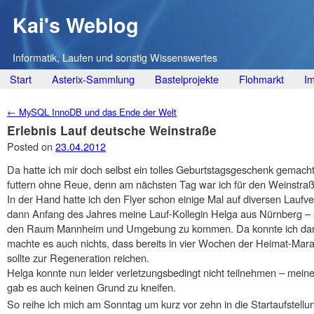
Kai's Weblog
Informatik, Laufen und sonstig Wissenswertes
Main menu
Skip
Start
Asterix-Sammlung
Bastelprojekte
Flohmarkt
I
to
Post navigation
←
MySQL InnoDB und das Ende der Welt
content
Erlebnis Lauf deutsche Weinstraße
Posted on
23.04.2012
Da hatte ich mir doch selbst ein tolles Geburtstagsgeschenk gemach
futtern ohne Reue, denn am nächsten Tag war ich für den Weinstra
In der Hand hatte ich den Flyer schon einige Mal auf diversen Lauf
dann Anfang des Jahres meine Lauf-Kollegin Helga aus Nürnberg – s
den Raum Mannheim und Umgebung zu kommen. Da konnte ich dann n
machte es auch nichts, dass bereits in vier Wochen der Heimat-Mara
sollte zur Regeneration reichen.
Helga konnte nun leider verletzungsbedingt nicht teilnehmen – mein
gab es auch keinen Grund zu kneifen.
So reihe ich mich am Sonntag um kurz vor zehn in die Startaufstel