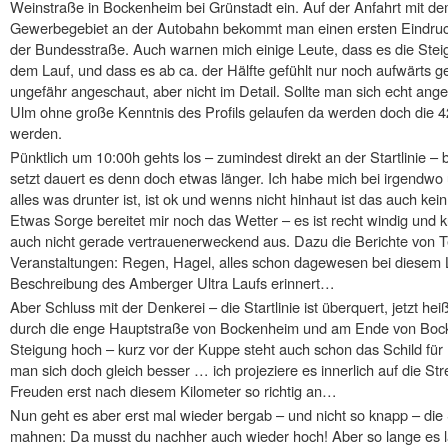
Weinstraße in Bockenheim bei Grünstadt ein. Auf der Anfahrt mit d
Gewerbegebiet an der Autobahn bekommt man einen ersten Eindruck d
der Bundesstraße. Auch warnen mich einige Leute, dass es die Stei
dem Lauf, und dass es ab ca. der Hälfte gefühlt nur noch aufwärts ge
ungefähr angeschaut, aber nicht im Detail. Sollte man sich echt ang
Ulm ohne große Kenntnis des Profils gelaufen da werden doch die 
werden.
Pünktlich um 10:00h gehts los – zumindest direkt an der Startlinie –
setzt dauert es denn doch etwas länger. Ich habe mich bei irgendwo 
alles was drunter ist, ist ok und wenns nicht hinhaut ist das auch ke
Etwas Sorge bereitet mir noch das Wetter – es ist recht windig und
auch nicht gerade vertrauenerweckend aus. Dazu die Berichte von 
Veranstaltungen: Regen, Hagel, alles schon dagewesen bei diesem La
Beschreibung des Amberger Ultra Laufs erinnert…
Aber Schluss mit der Denkerei – die Startlinie ist überquert, jetzt he
durch die enge Hauptstraße von Bockenheim und am Ende von Boc
Steigung hoch – kurz vor der Kuppe steht auch schon das Schild für 
man sich doch gleich besser … ich projeziere es innerlich auf die St
Freuden erst nach diesem Kilometer so richtig an…
Nun geht es aber erst mal wieder bergab – und nicht so knapp – die 
mahnen: Da musst du nachher auch wieder hoch! Aber so lange es lä