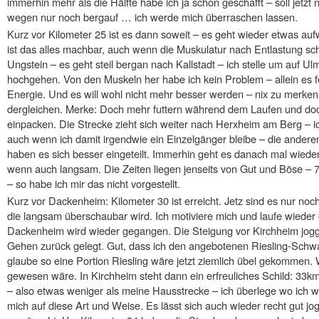
immerhin mehr als die Hälfte habe ich ja schon geschafft – soll je
wegen nur noch bergauf … ich werde mich überraschen lassen.
Kurz vor Kilometer 25 ist es dann soweit – es geht wieder etwas auf
ist das alles machbar, auch wenn die Muskulatur nach Entlastung schr
Ungstein – es geht steil bergan nach Kallstadt – ich stelle um auf
hochgehen. Von den Muskeln her habe ich kein Problem – allein es feh
Energie. Und es will wohl nicht mehr besser werden – nix zu merke
dergleichen. Merke: Doch mehr futtern während dem Laufen und doc
einpacken. Die Strecke zieht sich weiter nach Herxheim am Berg – 
auch wenn ich damit irgendwie ein Einzelgänger bleibe – die ander
haben es sich besser eingeteilt. Immerhin geht es danach mal wiede
wenn auch langsam. Die Zeiten liegen jenseits von Gut und Böse – 7 
– so habe ich mir das nicht vorgestellt.
Kurz vor Dackenheim: Kilometer 30 ist erreicht. Jetz sind es nur noc
die langsam überschaubar wird. Ich motiviere mich und laufe wieder e
Dackenheim wird wieder gegangen. Die Steigung vor Kirchheim jogge
Gehen zurück gelegt. Gut, dass ich den angebotenen Riesling-Sc
glaube so eine Portion Riesling wäre jetzt ziemlich übel gekommen. 
gewesen wäre. In Kirchheim steht dann ein erfreuliches Schild: 33km 
– also etwas weniger als meine Hausstrecke – ich überlege wo ich w
mich auf diese Art und Weise. Es lässt sich auch wieder recht gut jo