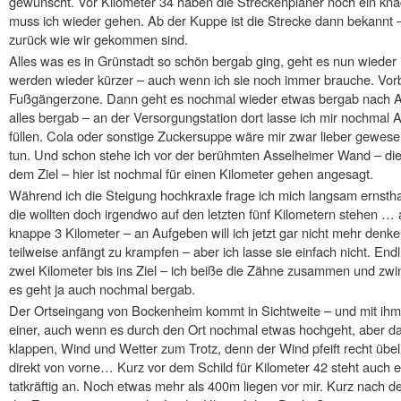
gewünscht. Vor Kilometer 34 haben die Streckenplaner noch ein kna
muss ich wieder gehen. Ab der Kuppe ist die Strecke dann bekannt –
zurück wie wir gekommen sind.
Alles was es in Grünstadt so schön bergab ging, geht es nun wied
werden wieder kürzer – auch wenn ich sie noch immer brauche. Vorbe
Fußgängerzone. Dann geht es nochmal wieder etwas bergab nach As
alles bergab – an der Versorgungstation dort lasse ich mir nochmal A
füllen. Cola oder sonstige Zuckersuppe wäre mir zwar lieber gewesen
tun. Und schon stehe ich vor der berühmten Asselheimer Wand – die
dem Ziel – hier ist nochmal für einen Kilometer gehen angesagt.
Während ich die Steigung hochkraxle frage ich mich langsam ernsthaf
die wollten doch irgendwo auf den letzten fünf Kilometern stehen … 
knappe 3 Kilometer – an Aufgeben will ich jetzt gar nicht mehr de
teilweise anfängt zu krampfen – aber ich lasse sie einfach nicht. End
zwei Kilometer bis ins Ziel – ich beiße die Zähne zusammen und zw
es geht ja auch nochmal bergab.
Der Ortseingang von Bockenheim kommt in Sichtweite – und mit ihm 
einer, auch wenn es durch den Ort nochmal etwas hochgeht, aber da
klappen, Wind und Wetter zum Trotz, denn der Wind pfeift recht übel
direkt von vorne… Kurz vor dem Schild für Kilometer 42 steht auch e
tatkräftig an. Noch etwas mehr als 400m liegen vor mir. Kurz nach de