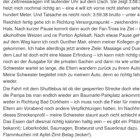
der Zeitmesswagen mit laufender Uhr auf dem Dach. Sie zeigt 3:58:3
heizt mich nochmal richtig an – eine 4 will ich vorne nicht stehen seh
hundert Meter. Und Tatsache es reicht noch: 3:59:38 brutto – unter 4h
Reichlich fertig gehe ich in Richtung Versorgunspunkt – zwichendrin
Hals. Nach kurzer Pause kommt dann auch der Fan-Tross ins Ziel – ic
alkoholfreie Weizen und ne Portion Apfelsaft. Nach etwas Pause g
auf dem Weg kann ich noch Gunther Mair, einem meiner Kollegen gra
gekommen. Ich habe allerdings jetzt andere Ziele: Massage und Du
dem Lauf ist doch echt eine klasse Erfindung – ich kann mich richtig
noch an der Ausgabe für die privaten Sachen und dann nix wie unt
Schwester wartet so lange, die Eltern wandern zurück zu ihrem Auto 
Meine Schwester begleitet mich zu meinem Auto, denn so richtig fahrt
wieder.
Die Fahrt mit dem Shuttlebus ist ob der gesperrten Strecke doch etw
die Pampa bis man endlich wieder am Baumarkt-Parkplatz ankommt.
weiter in Richtung Bad Dürkheim – ich muss noch die Feier für mei
Eltern am Vorabend noch andere Verpflichtungen hatten. Im Nachhi
dieses Streckenprofil – meine Schwester staunt auch nicht schlecht 
Das Essen darf diesmal richtig kalorien haltig sein – es gibt ein Pfälze
bekannt): Leberknödel, Saumagen, Bratwurst und Sauerkraut dazu.
Flammkuchen mit Apfel-Zimt-Belag (lecker!).