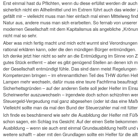
Erst einmal hast du Pflichten, wenn du diese erfüllst werden dir auc
sicherlich nicht ein Allheilmittel und im Extrem führt auch das wied
gefällt mir – vielleicht muss man hier einfach mal einen Mittelweg f
Natur aus, andere muss man sich erarbeiten. So fernab von unserer ch
modernen Gesellschaft mit dem Kapitalismus als angebliche „Krönung“
nicht mal so sehr.
Aber was mich fertig macht und mich echt wurmt sind Verordnungen 
rational erklären kann, oder die den mündigen Bürger entmündigen.
Ich denke jetzt hier nicht so sehr an die Entmüdigung im Sinne von Z
gutes Stück entfernt – aber es gibt genügend Stellen an denen ich mi
der Gesellschaft entmündigt fühle. Das sind dann meist Regelungen
Kompetenzen bringen – im ehrenamtlichen Teil des THW dürfen Helfe
Lampen mehr wechseln, dafür muss eine teure Fachfirma beauftragt
Sicherheitsgründen – auf der anderen Seite soll jeder Helfer im Eins
Scheinwerfer auszuwechseln – irgendwie doch schon schizofren wen
Steuergeld-Vergeudung mal ganz abgesehen (oder ist das eine Ma
Vielleicht sollte man da mal den Bund der Steuerzahler mal mit fütter
Ich finde es beschämend wie sehr die Ausbildung der Helfer mit Füß
schon sagen, ein Schlag ins Gesicht: Auf der einen Seite bekommen di
Ausbildung – wenn sie auch erst einmal Grundausbildung heißt und wi
weitere schafft – aber mit den Grundlagen sollte ein Helfer für die a