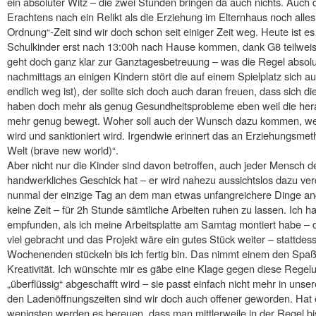
ein absoluter Witz – die zwei Stunden bringen da auch nichts. Auch d
Erachtens nach ein Relikt als die Erziehung im Elternhaus noch alles
Ordnung“-Zeit sind wir doch schon seit einiger Zeit weg. Heute ist e
Schulkinder erst nach 13:00h nach Hause kommen, dank G8 teilweis
geht doch ganz klar zur Ganztagesbetreuung – was die Regel absolut
nachmittags an einigen Kindern stört die auf einem Spielplatz sich 
endlich weg ist), der sollte sich doch auch daran freuen, dass sich 
haben doch mehr als genug Gesundheitsprobleme eben weil die her
mehr genug bewegt. Woher soll auch der Wunsch dazu kommen, wenn
wird und sanktioniert wird. Irgendwie erinnert das an Erziehungsm
Welt (brave new world)“.
Aber nicht nur die Kinder sind davon betroffen, auch jeder Mensch d
handwerkliches Geschick hat – er wird nahezu aussichtslos dazu ver
nunmal der einzige Tag an dem man etwas unfangreichere Dinge ang
keine Zeit – für 2h Stunde sämtliche Arbeiten ruhen zu lassen. Ich h
empfunden, als ich meine Arbeitsplatte am Samtag montiert habe – d
viel gebracht und das Projekt wäre ein gutes Stück weiter – stattdes
Wochenenden stückeln bis ich fertig bin. Das nimmt einem den Spaß
Kreativität. Ich wünschte mir es gäbe eine Klage gegen diese Regelun
„überflüssig“ abgeschafft wird – sie passt einfach nicht mehr in unse
den Ladenöffnungszeiten sind wir doch auch offener geworden. Hat 
wenigsten werden es bereuen, dass man mittlerweile in der Regel bi