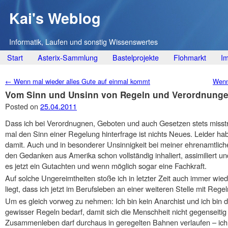
Kai's Weblog
Informatik, Laufen und sonstig Wissenswertes
Main menu
Skip
Start
Asterix-Sammlung
Bastelprojekte
Flohmarkt
I
to
Post navigation
←
Wenn mal wieder alles Gute auf einmal kommt
Wenn
content
Vom Sinn und Unsinn von Regeln und Verordnung
Posted on
25.04.2011
Dass ich bei Verordnugnen, Geboten und auch Gesetzen stets misst
mal den Sinn einer Regelung hinterfrage ist nichts Neues. Leider hab
damit. Auch und in besonderer Unsinnigkeit bei meiner ehrenamtlich
den Gedanken aus Amerika schon vollständig inhaliert, assimiliert un
es jetzt ein Gutachten und wenn möglich sogar eine Fachkraft.
Auf solche Ungereimtheiten stoße ich in letzter Zeit auch immer wie
liegt, dass ich jetzt im Berufsleben an einer weiteren Stelle mit Regel
Um es gleich vorweg zu nehmen: Ich bin kein Anarchist und ich bin 
gewisser Regeln bedarf, damit sich die Menschheit nicht gegenseitig
Zusammenleben darf durchaus in geregelten Bahnen verlaufen – ich m