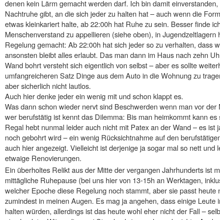
denen kein Lärm gemacht werden darf. Ich bin damit einverstanden,
Nachtruhe gibt, an die sich jeder zu halten hat – auch wenn die For
etwas kleinkariert halte, ab 22:00h hat Ruhe zu sein. Besser finde i
Menschenverstand zu appellieren (siehe oben), in Jugendzeltlagern 
Regelung gemacht: Ab 22:00h hat sich jeder so zu verhalten, dass we
ansonsten bleibt alles erlaubt. Das man dann im Haus nach zehn Uh
Wand bohrt versteht sich eigentlich von selbst – aber es sollte weite
umfangreicheren Satz Dinge aus dem Auto in die Wohnung zu tragen 
aber sicherlich nicht lautlos.
Auch hier denke jeder ein wenig mit und schon klappt es.
Was dann schon wieder nervt sind Beschwerden wenn man vor der N
wer berufstätig ist kennt das Dilemma: Bis man heimkommt kann es
Regal hebt nunmal leider auch nicht mit Patex an der Wand – es ist j
noch gebohrt wird – ein wenig Rücksichtnahme auf den berufstätige
auch hier angezeigt. Vielleicht ist derjenige ja sogar mal so nett und 
etwaige Renovierungen.
Ein überholtes Relikt aus der Mitte der vergangen Jahrhunderts ist 
mittägliche Ruhepause (bei uns hier von 13-15h an Werktagen, inklu
welcher Epoche diese Regelung noch stammt, aber sie passt heute n
zumindest in meinen Augen. Es mag ja angehen, dass einige Leute in
halten würden, allerdings ist das heute wohl eher nicht der Fall – selb