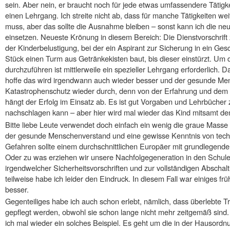
sein. Aber nein, er braucht noch für jede etwas umfassendere Tätigke
einen Lehrgang. Ich streite nicht ab, dass für manche Tätigkeiten w
muss, aber das sollte die Ausnahme bleiben – sonst kann ich die neu
einsetzen. Neueste Krönung in diesem Bereich: Die Dienstvorschrift 
der Kinderbelustigung, bei der ein Aspirant zur Sicherung in ein Ges
Stück einen Turm aus Getränkekisten baut, bis dieser einstürzt. Um 
durchzuführen ist mittlerweile ein spezieller Lehrgang erforderlich. Da
hoffe das wird irgendwann auch wieder besser und der gesunde Men
Katastrophenschutz wieder durch, denn von der Erfahrung und dem 
hängt der Erfolg im Einsatz ab. Es ist gut Vorgaben und Lehrbücher
nachschlagen kann – aber hier wird mal wieder das Kind mitsamt d
Bitte liebe Leute verwendet doch einfach ein wenig die graue Masse
der gesunde Menschenverstand und eine gewisse Kenntnis von tech
Gefahren sollte einem durchschnittlichen Europäer mit grundlegende
Oder zu was erziehen wir unsere Nachfolgegeneration in den Schul
irgendwelcher Sicherheitsvorschriften und zur vollständigen Abscha
teilweise habe ich leider den Eindruck. In diesem Fall war einiges frühe
besser.
Gegenteiliges habe ich auch schon erlebt, nämlich, dass überlebte T
gepflegt werden, obwohl sie schon lange nicht mehr zeitgemäß si
ich mal wieder ein solches Beispiel. Es geht um die in der Hausordn