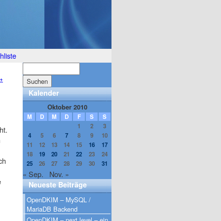
liste
→
Kalender
Oktober 2010
M
D
M
D
F
S
S
1
2
3
ht.
4
5
6
7
8
9
10
h
11
12
13
14
15
16
17
18
19
20
21
22
23
24
ch
25
26
27
28
29
30
31
« Sep.
Nov. »
e
Neueste Beiträge
OpenDKIM – MySQL /
MariaDB Backend
OpenDKIM – next level – ein