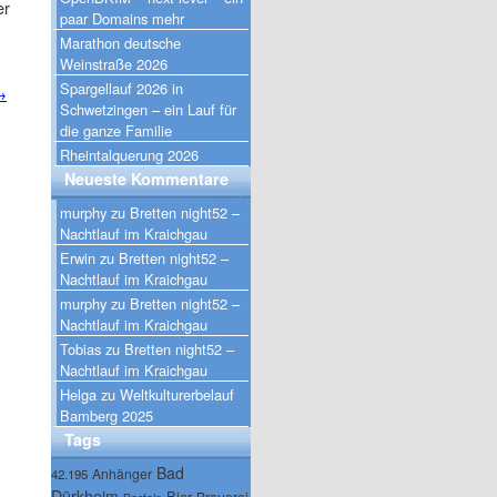
er
paar Domains mehr
Marathon deutsche
Weinstraße 2026
Spargellauf 2026 in
→
Schwetzingen – ein Lauf für
die ganze Familie
Rheintalquerung 2026
Neueste Kommentare
murphy
zu
Bretten night52 –
Nachtlauf im Kraichgau
Erwin
zu
Bretten night52 –
Nachtlauf im Kraichgau
murphy
zu
Bretten night52 –
Nachtlauf im Kraichgau
Tobias
zu
Bretten night52 –
Nachtlauf im Kraichgau
Helga
zu
Weltkulturerbelauf
Bamberg 2025
Tags
Bad
Anhänger
42.195
Dürkheim
Bier
Brauerei