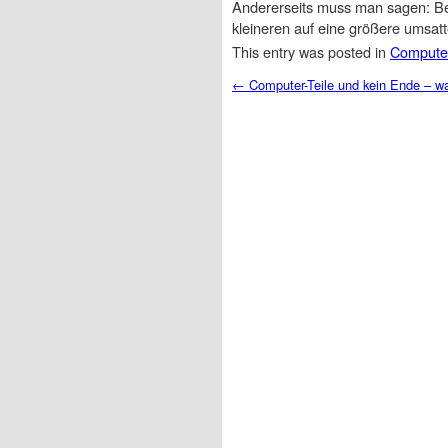
Andererseits muss man sagen: Bei 
kleineren auf eine größere umsat
This entry was posted in
Compute
Post navigation
←
Computer-Teile und kein Ende – wa