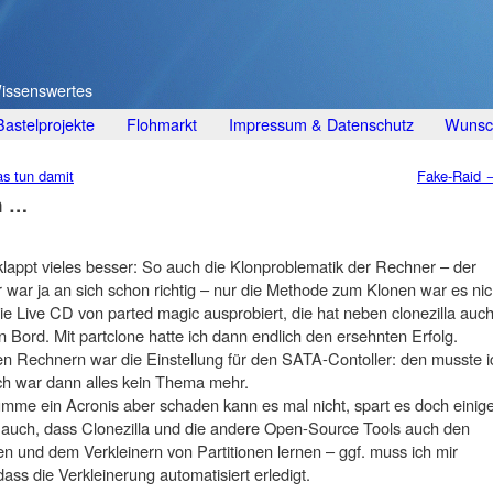
Wissenswertes
Bastelprojekte
Flohmarkt
Impressum & Datenschutz
Wunsch
s tun damit
Fake-Raid
h …
klappt vieles besser: So auch die Klonproblematik der Rechner – der
 war ja an sich schon richtig – nur die Methode zum Klonen war es nic
 die Live CD von parted magic ausprobiert, die hat neben clonezilla auc
ord. Mit partclone hatte ich dann endlich den ersehnten Erfolg.
n Rechnern war die Einstellung für den SATA-Contoller: den musste i
ach war dann alles kein Thema mehr.
umme ein Acronis aber schaden kann es mal nicht, spart es doch einig
h auch, dass Clonezilla und die andere Open-Source Tools auch den
und dem Verkleinern von Partitionen lernen – ggf. muss ich mir
dass die Verkleinerung automatisiert erledigt.