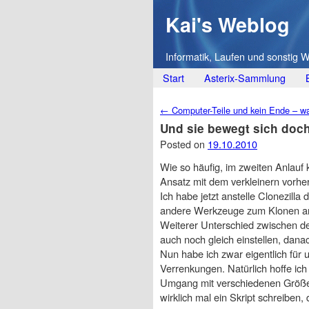
Kai's Weblog
Informatik, Laufen und sonstig 
Main menu
Skip
Start
Asterix-Sammlung
to
Post navigation
←
Computer-Teile und kein Ende – wa
content
Und sie bewegt sich doc
Posted on
19.10.2010
Wie so häufig, im zweiten Anlauf 
Ansatz mit dem verkleinern vorher
Ich habe jetzt anstelle Clonezilla
andere Werkzeuge zum Klonen an B
Weiterer Unterschied zwischen de
auch noch gleich einstellen, dan
Nun habe ich zwar eigentlich für 
Verrenkungen. Natürlich hoffe ic
Umgang mit verschiedenen Größen 
wirklich mal ein Skript schreiben, 