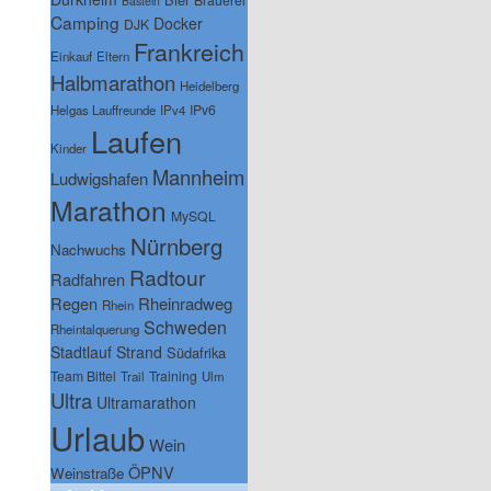
Basteln
Camping
Docker
DJK
Frankreich
Einkauf
Eltern
Halbmarathon
Heidelberg
IPv6
Helgas Lauffreunde
IPv4
Laufen
Kinder
Mannheim
Ludwigshafen
Marathon
MySQL
Nürnberg
Nachwuchs
Radtour
Radfahren
Regen
Rheinradweg
Rhein
Schweden
Rheintalquerung
Stadtlauf
Strand
Südafrika
Team Bittel
Training
Trail
Ulm
Ultra
Ultramarathon
Urlaub
Wein
ÖPNV
Weinstraße