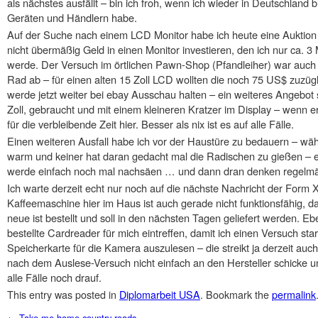
als nächstes ausfällt – bin ich froh, wenn ich wieder in Deutschland
Geräten und Händlern habe.
Auf der Suche nach einem LCD Monitor habe ich heute eine Auktion be
nicht übermäßig Geld in einen Monitor investieren, den ich nur ca.
werde. Der Versuch im örtlichen Pawn-Shop (Pfandleiher) war auch ni
Rad ab – für einen alten 15 Zoll LCD wollten die noch 75 US$ zuzügli
werde jetzt weiter bei ebay Ausschau halten – ein weiteres Angebot 
Zoll, gebraucht und mit einem kleineren Kratzer im Display – wenn er 
für die verbleibende Zeit hier. Besser als nix ist es auf alle Fälle.
Einen weiteren Ausfall habe ich vor der Haustüre zu bedauern – w
warm und keiner hat daran gedacht mal die Radischen zu gießen – e
werde einfach noch mal nachsäen … und dann dran denken regelmä
Ich warte derzeit echt nur noch auf die nächste Nachricht der Form 
Kaffeemaschine hier im Haus ist auch gerade nicht funktionsfähig, d
neue ist bestellt und soll in den nächsten Tagen geliefert werden. E
bestellte Cardreader für mich eintreffen, damit ich einen Versuch s
Speicherkarte für die Kamera auszulesen – die streikt ja derzeit auch
nach dem Auslese-Versuch nicht einfach an den Hersteller schicke und
alle Fälle noch drauf.
This entry was posted in
Diplomarbeit USA
. Bookmark the
permalink
Post navigation
←
Take me home country roads