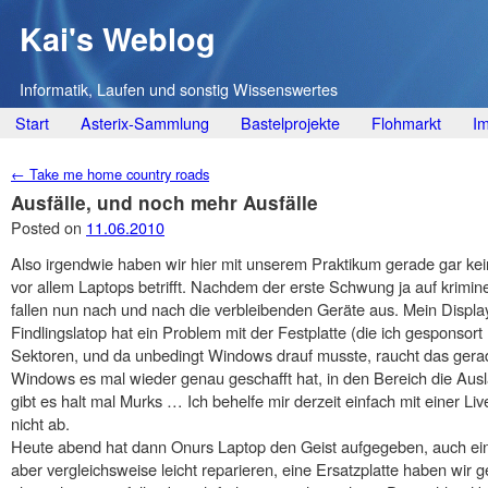
Kai's Weblog
Informatik, Laufen und sonstig Wissenswertes
Main menu
Skip
Start
Asterix-Sammlung
Bastelprojekte
Flohmarkt
I
to
Post navigation
←
Take me home country roads
content
Ausfälle, und noch mehr Ausfälle
Posted on
11.06.2010
Also irgendwie haben wir hier mit unserem Praktikum gerade gar ke
vor allem Laptops betrifft. Nachdem der erste Schwung ja auf krimin
fallen nun nach und nach die verbleibenden Geräte aus. Mein Display
Findlingslatop hat ein Problem mit der Festplatte (die ich gesponsort 
Sektoren, und da unbedingt Windows drauf musste, raucht das gera
Windows es mal wieder genau geschafft hat, in den Bereich die Aus
gibt es halt mal Murks … Ich behelfe mir derzeit einfach mit einer L
nicht ab.
Heute abend hat dann Onurs Laptop den Geist aufgegeben, auch ein 
aber vergleichsweise leicht reparieren, eine Ersatzplatte haben wir 