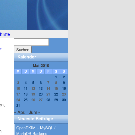
liste
→
Kalender
Mai 2010
M
D
M
D
F
S
S
r
1
2
3
4
5
6
7
8
9
10
11
12
13
14
15
16
17
18
19
20
21
22
23
24
25
26
27
28
29
30
en,
31
« Apr.
Juni »
Neueste Beiträge
OpenDKIM – MySQL /
h
MariaDB Backend