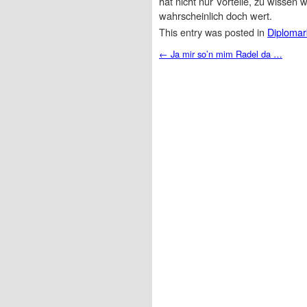
hat nicht nur Vorteile, zu wissen
wahrscheinlich doch wert.
This entry was posted in
Diplomar
Post navigation
←
Ja mir so’n mim Radel da …