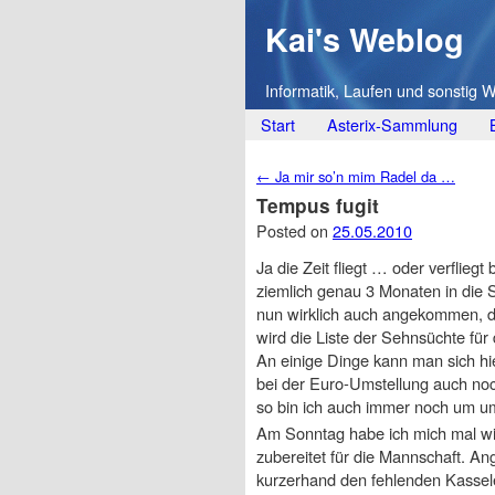
Kai's Weblog
Informatik, Laufen und sonstig 
Main menu
Skip
Start
Asterix-Sammlung
to
Post navigation
←
Ja mir so’n mim Radel da …
content
Tempus fugit
Posted on
25.05.2010
Ja die Zeit fliegt … oder verflieg
ziemlich genau 3 Monaten in die St
nun wirklich auch angekommen, d
wird die Liste der Sehnsüchte für
An einige Dinge kann man sich hi
bei der Euro-Umstellung auch noc
so bin ich auch immer noch um um
Am Sonntag habe ich mich mal wie
zubereitet für die Mannschaft. An
kurzerhand den fehlenden Kassele