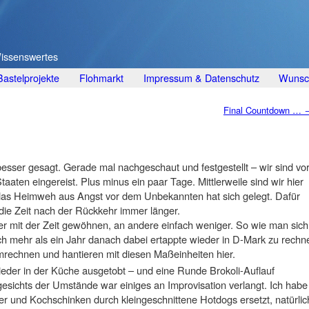
Wissenswertes
Bastelprojekte
Flohmarkt
Impressum & Datenschutz
Wunsch
Final Countdown …
t besser gesagt. Gerade mal nachgeschaut und festgestellt – wir sind vo
aaten eingereist. Plus minus ein paar Tage. Mittlerweile sind wir hier
as Heimweh aus Angst vor dem Unbekannten hat sich gelegt. Dafür
 die Zeit nach der Rückkehr immer länger.
er mit der Zeit gewöhnen, an andere einfach weniger. So wie man sich
h mehr als ein Jahr danach dabei ertappte wieder in D-Mark zu rechn
rechnen und hantieren mit diesen Maßeinheiten hier.
der in der Küche ausgetobt – und eine Runde Brokoli-Auflauf
gesichts der Umstände war einiges an Improvisation verlangt. Ich habe
r und Kochschinken durch kleingeschnittene Hotdogs ersetzt, natürlic