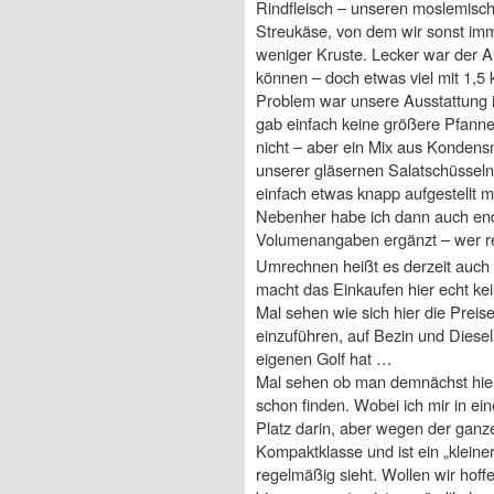
Rindfleisch – unseren moslemisc
Streukäse, von dem wir sonst imm
weniger Kruste. Lecker war der A
können – doch etwas viel mit 1,5
Problem war unsere Ausstattung i
gab einfach keine größere Pfanne,
nicht – aber ein Mix aus Kondens
unserer gläsernen Salatschüsseln
einfach etwas knapp aufgestellt mi
Nebenher habe ich dann auch end
Volumenangaben ergänzt – wer rec
Umrechnen heißt es derzeit auch 
macht das Einkaufen hier echt kei
Mal sehen wie sich hier die Preise
einzuführen, auf Bezin und Diesel
eigenen Golf hat …
Mal sehen ob man demnächst hier 
schon finden. Wobei ich mir in e
Platz darin, aber wegen der ganz
Kompaktklasse und ist ein „klein
regelmäßig sieht. Wollen wir hoff