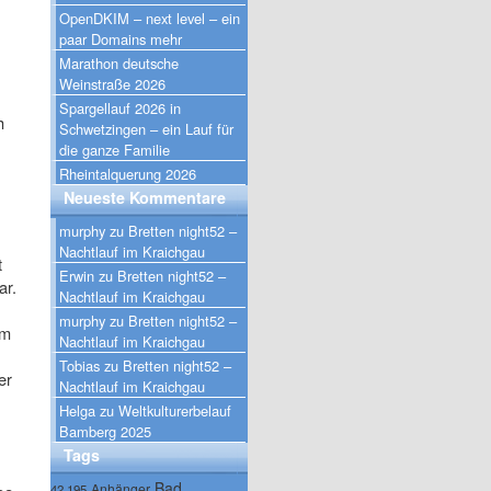
OpenDKIM – next level – ein
paar Domains mehr
Marathon deutsche
Weinstraße 2026
Spargellauf 2026 in
h
Schwetzingen – ein Lauf für
die ganze Familie
Rheintalquerung 2026
Neueste Kommentare
murphy
zu
Bretten night52 –
Nachtlauf im Kraichgau
t
Erwin
zu
Bretten night52 –
ar.
Nachtlauf im Kraichgau
murphy
zu
Bretten night52 –
im
Nachtlauf im Kraichgau
Tobias
zu
Bretten night52 –
er
Nachtlauf im Kraichgau
Helga
zu
Weltkulturerbelauf
Bamberg 2025
Tags
Bad
Anhänger
42.195