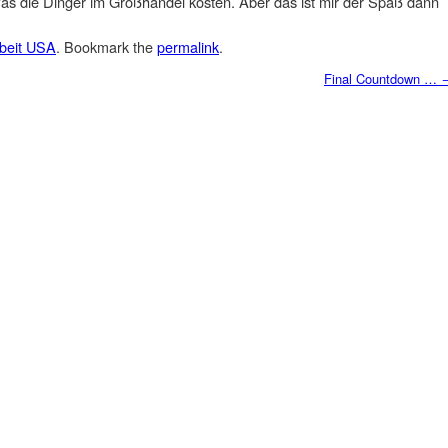
 was die Dinger im Großhandel kosten. Aber das ist mir der Spaß dann
beit USA
. Bookmark the
permalink
.
Final Countdown …