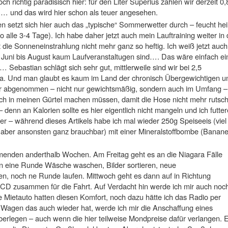
h richtig paradisisch hier: für den Liter Superlus zahlen wir derzeit 0,
… und das wird hier schon als teuer angesehen.
n setzt sich hier auch das „typische“ Sommerwetter durch – feucht he
 alle 3-4 Tage). Ich habe daher jetzt auch mein Lauftraining weiter in 
die Sonneneinstrahlung nicht mehr ganz so heftig. Ich weiß jetzt auch
Juni bis August kaum Laufveranstaltugen sind…. Das wäre einfach ei
 Sebastian schlägt sich sehr gut, mittlerweile sind wir bei 2,5
. Und man glaubt es kaum im Land der chronisch Übergewichtigen u
er abgenommen – nicht nur gewichtsmäßig, sondern auch im Umfang –
ch in meinen Gürtel machen müssen, damit die Hose nicht mehr rutsch
nn an Kalorien sollte es hier eigentlich nicht mangeln und ich futter
r – während dieses Artikels habe ich mal wieder 250g Speiseeis (viel
, aber ansonsten ganz brauchbar) mit einer Mineralstoffbombe (Banane
menden anderthalb Wochen. Am Freitag geht es an die Niagara Fälle
nn eine Runde Wäsche waschen, Bilder sortieren, neue
n, noch ne Runde laufen. Mittwoch geht es dann auf in Richtung
ne CD zusammen für die Fahrt. Auf Verdacht hin werde ich mir auch noc
e Mietauto hatten diesen Komfort, noch dazu hätte ich das Radio per
Wagen das auch wieder hat, werde ich mir die Anschaffung eines
berlegen – auch wenn die hier teilweise Mondpreise dafür verlangen. 