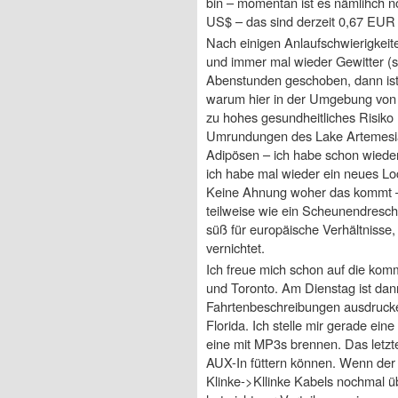
bin – momentan ist es nämlihch noc
US$ – das sind derzeit 0,67 EUR 
Nach einigen Anlaufschwierigkeite
und immer mal wieder Gewitter (so
Abenstunden geschoben, dann ist 
warum hier in der Umgebung von 
zu hohes gesundheitliches Risiko …
Umrundungen des Lake Artemesia
Adipösen – ich habe schon wied
ich habe mal wieder ein neues Lo
Keine Ahnung woher das kommt – de
teilweise wie ein Scheunendresche
süß für europäische Verhältnisse
vernichtet.
Ich freue mich schon auf die kom
und Toronto. Am Dienstag ist da
Fahrtenbeschreibungen ausdrucke
Florida. Ich stelle mir gerade ei
eine mit MP3s brennen. Das letzt
AUX-In füttern können. Wenn der 
Klinke->Kllinke Kabels nochmal ü