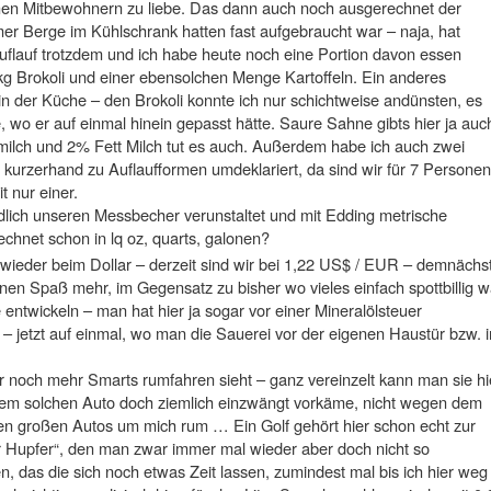
hen Mitbewohnern zu liebe. Das dann auch noch ausgerechnet der
er Berge im Kühlschrank hatten fast aufgebraucht war – naja, hat
uflauf trotzdem und ich habe heute noch eine Portion davon essen
 kg Brokoli und einer ebensolchen Menge Kartoffeln. Ein anderes
n der Küche – den Brokoli konnte ich nur schichtweise andünsten, es
 wo er auf einmal hinein gepasst hätte. Saure Sahne gibts hier ja auc
milch und 2% Fett Milch tut es auch. Außerdem habe ich auch zwei
 kurzerhand zu Auflaufformen umdeklariert, da sind wir für 7 Personen
t nur einer.
lich unseren Messbecher verunstaltet und mit Edding metrische
hnet schon in lq oz, quarts, galonen?
wieder beim Dollar – derzeit sind wir bei 1,22 US$ / EUR – demnächs
nen Spaß mehr, im Gegensatz zu bisher wo vieles einfach spottbillig w
 entwickeln – man hat hier ja sogar vor einer Mineralölsteuer
 – jetzt auf einmal, wo man die Sauerei vor der eigenen Haustür bzw. 
noch mehr Smarts rumfahren sieht – ganz vereinzelt kann man sie hi
inem solchen Auto doch ziemlich einzwängt vorkäme, nicht wegen dem
en großen Autos um mich rum … Ein Golf gehört hier schon echt zur
er Hupfer“, den man zwar immer mal wieder aber doch nicht so
en, das die sich noch etwas Zeit lassen, zumindest mal bis ich hier weg