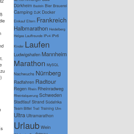
82
Dürkheim
Bier
Brauerei
Basteln
Camping
Docker
DJK
iß
Frankreich
die
Einkauf
Eltern
Halbmarathon
Heidelberg
n
IPv6
Helgas Lauffreunde
IPv4
Laufen
nd
Kinder
Mannheim
Ludwigshafen
t.
Marathon
e
MySQL
 zu
Nürnberg
Nachwuchs
)
Radtour
Radfahren
Regen
Rheinradweg
Rhein
Schweden
Rheintalquerung
Stadtlauf
Strand
Südafrika
Team Bittel
Training
Trail
Ulm
h
Ultra
Ultramarathon
Urlaub
Wein
Es