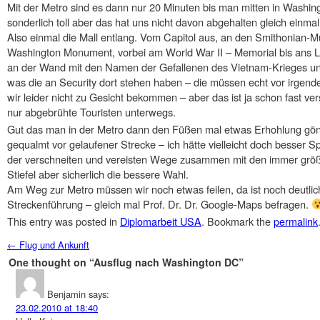
Mit der Metro sind es dann nur 20 Minuten bis man mitten in Washing
sonderlich toll aber das hat uns nicht davon abgehalten gleich einma
Also einmal die Mall entlang. Vom Capitol aus, an den Smithonian-M
Washington Monument, vorbei am World War II – Memorial bis ans 
an der Wand mit den Namen der Gefallenen des Vietnam-Krieges u
was die an Security dort stehen haben – die müssen echt vor irg
wir leider nicht zu Gesicht bekommen – aber das ist ja schon fast ve
nur abgebrühte Touristen unterwegs.
Gut das man in der Metro dann den Füßen mal etwas Erhohlung gö
gequalmt vor gelaufener Strecke – ich hätte vielleicht doch besser 
der verschneiten und vereisten Wege zusammen mit den immer größ
Stiefel aber sicherlich die bessere Wahl.
Am Weg zur Metro müssen wir noch etwas feilen, da ist noch deutlic
Streckenführung – gleich mal Prof. Dr. Dr. Google-Maps befragen.
This entry was posted in
Diplomarbeit USA
. Bookmark the
permalink
Post navigation
←
Flug und Ankunft
One thought on “
Ausflug nach Washington DC
”
Benjamin
says:
23.02.2010 at 18:40