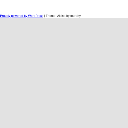
Proudly powered by WordPress
|
Theme: Alpina by murphy.