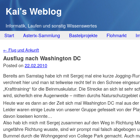
Kai's Weblog
Informatik, Laufen und sonstig Wissenswertes
Main menu
Skip
Start
Asterix-Sammlung
Bastelprojekte
Flohmarkt
I
to
Post navigation
←
Flug und Ankunft
content
Ausflug nach Washington DC
Posted on
22.02.2010
Bereits am Samstag habe ich mit Sergej mal eine kurze Jogging-Run
verchneit hier und man ist teilweise recht tief in den Schnee einges
„Krafttraining“ für die Beinmuskulatur. Die Strecke an sich ist sehr
wird, sicherlich eine Augenweide – mitten durchs Naturschutzgebiet
Heute war es dann an der Zeit sich mal Washington DC mal aus de
Leider waren einige Leute von unserer Gruppe gefesselt von der Play
davon loseisen konnte…
Also hab ich mich mit Sergej zusammen auf den Weg in Richtung Met
ungefähre Richtung wusste, sind wir prompt mal falsch abgebogen u
Bummel durch die Wohngegend von College Park gemacht. Auch mal