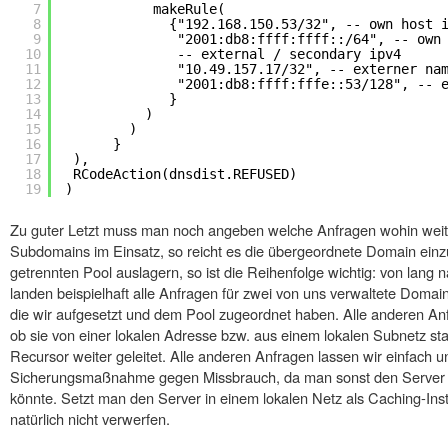
7
makeRule( 
8
{"192.168.150.53/32", -- own host 
9
"2001:db8:ffff:ffff::/64", -- own
10
-- external / secondary ipv4 
11
"10.49.157.17/32", -- externer na
12
"2001:db8:ffff:fffe::53/128", -- 
13
}
14
)
15
)
16
}
17
),
18
RCodeAction(dnsdist.REFUSED)
19
)
Zu guter Letzt muss man noch angeben welche Anfragen wohin weit
Subdomains im Einsatz, so reicht es die übergeordnete Domain einzu
getrennten Pool auslagern, so ist die Reihenfolge wichtig: von lang nac
landen beispielhaft alle Anfragen für zwei von uns verwaltete Doma
die wir aufgesetzt und dem Pool zugeordnet haben. Alle anderen An
ob sie von einer lokalen Adresse bzw. aus einem lokalen Subnetz 
Recursor weiter geleitet. Alle anderen Anfragen lassen wir einfach u
Sicherungsmaßnahme gegen Missbrauch, da man sonst den Server 
könnte. Setzt man den Server in einem lokalen Netz als Caching-Ins
natürlich nicht verwerfen.