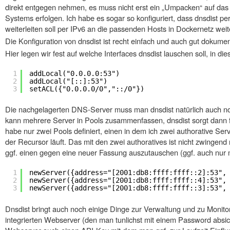
direkt entgegen nehmen, es muss nicht erst ein „Umpacken“ auf da
Systems erfolgen. Ich habe es sogar so konfiguriert, dass dnsdist 
weiterleiten soll per IPv6 an die passenden Hosts in Dockernetz weite
Die Konfiguration von dnsdist ist recht einfach und auch gut dokumen
Hier legen wir fest auf welche Interfaces dnsdist lauschen soll, in dies
1
addLocal("0.0.0.0:53")
2
addLocal("[::]:53")
3
setACL({"0.0.0.0/0","::/0"})
Die nachgelagerten DNS-Server muss man dnsdist natürlich auch noch
kann mehrere Server in Pools zusammenfassen, dnsdist sorgt dann f
habe nur zwei Pools definiert, einen in dem ich zwei authorative Ser
der Recursor läuft. Das mit den zwei authoratives ist nicht zwingen
ggf. einen gegen eine neuer Fassung auszutauschen (ggf. auch nur m
1
newServer({address="[2001:db8:ffff:ffff::2]:53",
2
newServer({address="[2001:db8:ffff:ffff::4]:53",
3
newServer({address="[2001:db8:ffff:ffff::3]:53",
Dnsdist bringt auch noch einige Dinge zur Verwaltung und zu Monito
integrierten Webserver (den man tunlichst mit einem Password absich