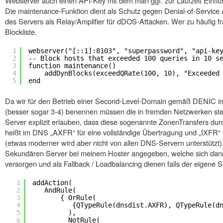
Webserver auch einen API-Key mit dem man ggf. zur Laufzeit Einflu
Die maintenance-Funktion dient als Schutz gegen Denial-of-Service
des Servers als Relay/Amplifier für dDOS-Attacken. Wer zu häufig f
Blockliste.
1
webserver("[::1]:8103", "superpassword", "api-ke
2
-- Block hosts that exceeded 100 queries in 10 s
3
function maintenance() 
4
addDynBlocks(exceedQRate(100, 10), "Exceeded
5
end
Da wir für den Betrieb einer Second-Level-Domain gemäß DENIC 
(besser sogar 3-4) benennen müssen die in fremden Netzwerken steh
Server explizit erlauben, dass diese sogenannte ZonenTransfers du
heißt im DNS „AXFR“ für eine vollständige Übertragung und „IXFR“ 
(etwas moderner wird aber nicht von allen DNS-Servern unterstützt).
Sekundären Server bei meinem Hoster angegeben, welche sich dan
versorgen und als Fallback / Loadbalancing dienen falls der eigene Se
1
addAction( 
2
AndRule( 
3
{ OrRule( 
4
{QTypeRule(dnsdist.AXFR), QTypeRule(d
5
),
6
NotRule( 