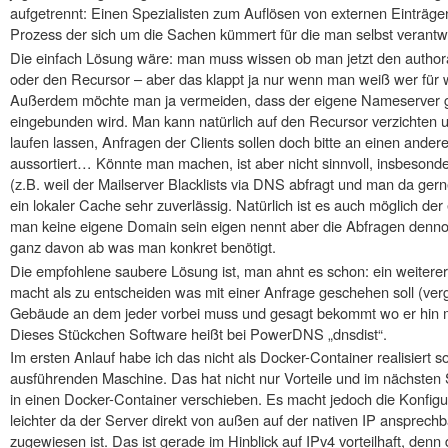
aufgetrennt: Einen Spezialisten zum Auflösen von externen Einträge
Prozess der sich um die Sachen kümmert für die man selbst verantwort
Die einfach Lösung wäre: man muss wissen ob man jetzt den author
oder den Recursor – aber das klappt ja nur wenn man weiß wer für 
Außerdem möchte man ja vermeiden, dass der eigene Nameserver g
eingebunden wird. Man kann natürlich auf den Recursor verzichten u
laufen lassen, Anfragen der Clients sollen doch bitte an einen and
aussortiert… Könnte man machen, ist aber nicht sinnvoll, insbesonde
(z.B. weil der Mailserver Blacklists via DNS abfragt und man da gerne
ein lokaler Cache sehr zuverlässig. Natürlich ist es auch möglich de
man keine eigene Domain sein eigen nennt aber die Abfragen denn
ganz davon ab was man konkret benötigt.
Die empfohlene saubere Lösung ist, man ahnt es schon: ein weiterer
macht als zu entscheiden was mit einer Anfrage geschehen soll (ve
Gebäude an dem jeder vorbei muss und gesagt bekommt wo er hin mu
Dieses Stückchen Software heißt bei PowerDNS „dnsdist“.
Im ersten Anlauf habe ich das nicht als Docker-Container realisiert so
ausführenden Maschine. Das hat nicht nur Vorteile und im nächsten 
in einen Docker-Container verschieben. Es macht jedoch die Konfig
leichter da der Server direkt von außen auf der nativen IP ansprechb
zugewiesen ist. Das ist gerade im Hinblick auf IPv4 vorteilhaft, den