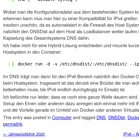
Wobei man die Konfigurationsdatei aus dem bestehenden System ko
erkennen kann mus man hier zu einer Kompatibilität für IPv4 greife
insofern unschön, da es automatisiert in die Firewall des Host-System
natürlich den DNSDist auf dem Host als Loadbalancer weiter laufen l
Kapselung des Gesamtsystems DNS dahin.
Ich habe mich für eine Hybrid-Lösung entschieden und mounte kurze
Hostsystem in den Container:
1
docker run -d -v /etc/dnsdist/:/etc/dnsdist/ --i
Im DNS trägt man dann für den IPv6 Bereich natürlich den Docker-C
beim Hostsystem. Insgesamt ist das derzeit eine Brücke die man wo
beibehalten muss, bis IPv6 endlich durchgängig im Einsatz ist.
Ich befürchte nur leider, dass es noch eine ganze Weile dauern wird. 
Setup den Einen oder anderen dazu anregen sich einmal mehr mit 
und die Vorteile gerade im Umfeld von Docker oder anderen Virtuali
This entry was posted in
Computer
and tagged
DNS
,
DNSDist
,
Docke
permalink
.
Post navigation
←
Jahresrückblick 2020
IPv6 – W