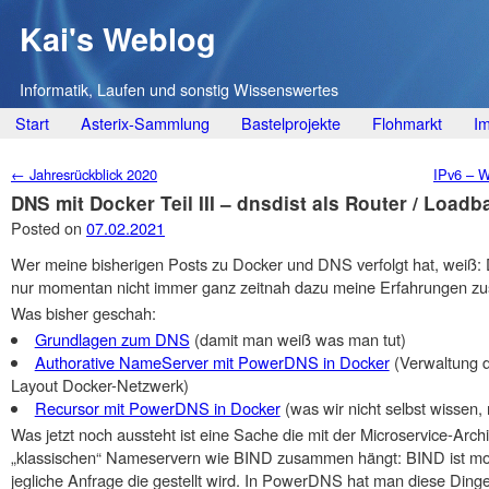
Kai's Weblog
Informatik, Laufen und sonstig Wissenswertes
Main menu
Skip
Start
Asterix-Sammlung
Bastelprojekte
Flohmarkt
I
to
Post navigation
←
Jahresrückblick 2020
IPv6 – W
content
DNS mit Docker Teil III – dnsdist als Router / Loadb
Posted on
07.02.2021
Wer meine bisherigen Posts zu Docker und DNS verfolgt hat, weiß:
nur momentan nicht immer ganz zeitnah dazu meine Erfahrungen z
Was bisher geschah:
Grundlagen zum DNS
(damit man weiß was man tut)
Authorative NameServer mit PowerDNS in Docker
(Verwaltung d
Layout Docker-Netzwerk)
Recursor mit PowerDNS in Docker
(was wir nicht selbst wissen,
Was jetzt noch aussteht ist eine Sache die mit der Microservice-Ar
„klassischen“ Nameservern wie BIND zusammen hängt: BIND ist mon
jegliche Anfrage die gestellt wird. In PowerDNS hat man diese Ding