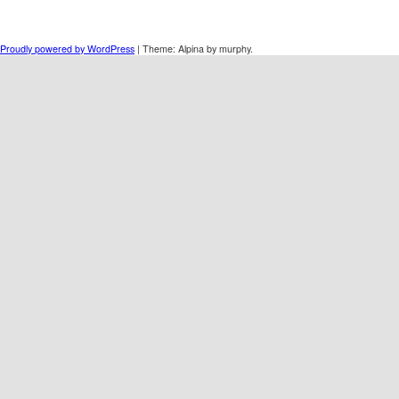
Proudly powered by WordPress
|
Theme: Alpina by murphy.