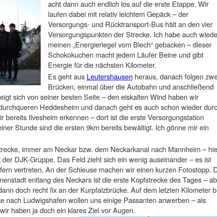
acht dann auch endlich los auf die erste Etappe. Wir
laufen dabei mit relativ leichtem Gepäck – der
Versorgungs- und Rücktransport-Bus hält an den vier
Versorgungspunkten der Strecke. Ich habe auch wiede
meinen „Energieriegel vom Blech“ gebacken – dieser
Schokokuchen macht jedem Läufer Beine und gibt
Energie für die nächsten Kilometer.
Es geht aus
Leutershausen
heraus, danach folgen zwe
Brücken, einmal über die Autobahn und anschließend
igt sich von seiner besten Seite – den eiskalten Wind haben wir
 durchqueren Heddesheim und danach geht es auch schon wieder dur
r bereits Ilvesheim erkennen – dort ist die erste Versorgungstation
iner Stunde sind die ersten 9km bereits bewältigt. Ich gönne mir ein
 Strecke, immer am Neckar bzw. dem Neckarkanal nach Mannheim – hie
t der DJK-Gruppe. Das Feld zieht sich ein wenig auseinander – es ist
fern vertreten. An der Schleuse machen wir einen kurzen Fotostopp. 
nnenstadt entlang des Neckars ist die erste Kopfstrecke des Tages – a
dann doch recht fix an der Kurpfalzbrücke. Auf dem letzten Kilometer b
e nach Ludwigshafen wollen uns einige Passanten anwerben – als
wir haben ja doch ein klares Ziel vor Augen.