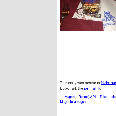
This entry was posted in
Nicht zu
Bookmark the
permalink
.
Post navigation
←
Magento Rest(e) API – Token hole
Magento anlegen