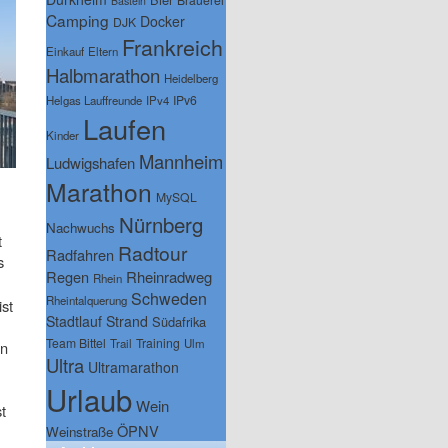
Basteln
Camping
Docker
DJK
Frankreich
Einkauf
Eltern
Halbmarathon
Heidelberg
IPv6
Helgas Lauffreunde
IPv4
Laufen
Kinder
Mannheim
Ludwigshafen
Marathon
MySQL
Nürnberg
Nachwuchs
t
Radtour
Radfahren
s
Regen
Rheinradweg
Rhein
Schweden
Rheintalquerung
st
Stadtlauf
Strand
Südafrika
Team Bittel
Training
Trail
Ulm
en
Ultra
Ultramarathon
Urlaub
Wein
t
ÖPNV
Weinstraße