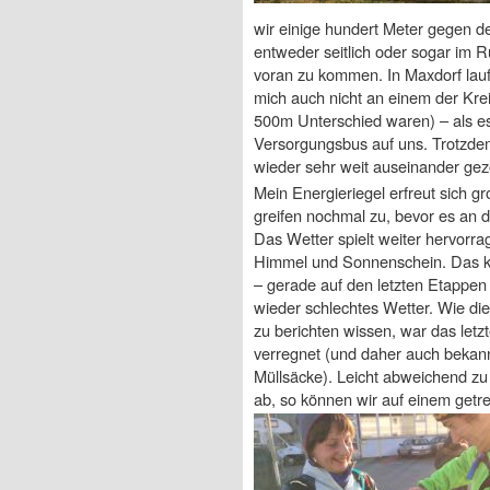
wir einige hundert Meter gegen de
entweder seitlich oder sogar im R
voran zu kommen. In Maxdorf laufe
mich auch nicht an einem der Krei
500m Unterschied waren) – als es
Versorgungsbus auf uns. Trotzdem
wieder sehr weit auseinander ge
Mein Energieriegel erfreut sich gr
greifen nochmal zu, bevor es an d
Das Wetter spielt weiter hervorra
Himmel und Sonnenschein. Das k
– gerade auf den letzten Etappen
wieder schlechtes Wetter. Wie di
zu berichten wissen, war das letz
verregnet (und daher auch bekann
Müllsäcke). Leicht abweichend zu
ab, so können wir auf einem getr