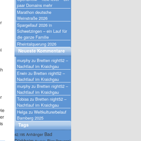
paar Domains mehr
Marathon deutsche
Weinstraße 2026
r
Spargellauf 2026 in
Schwetzingen – ein Lauf für
die ganze Familie
Rheintalquerung 2026
i
Neueste Kommentare
murphy
zu
Bretten night52 –
Nachtlauf im Kraichgau
ch
Erwin
zu
Bretten night52 –
Nachtlauf im Kraichgau
murphy
zu
Bretten night52 –
Nachtlauf im Kraichgau
r
Tobias
zu
Bretten night52 –
Nachtlauf im Kraichgau
Die
Helga
zu
Weltkulturerbelauf
ber
Bamberg 2025
is
Tags
Bad
Anhänger
42.195
Dürkheim
Bier
Brauerei