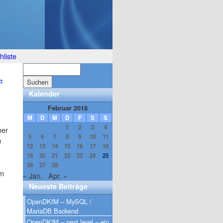
liste
→
Kalender
Februar 2018
M
D
M
D
F
S
S
1
2
3
4
mer
5
6
7
8
9
10
11
m
12
13
14
15
16
17
18
19
20
21
22
23
24
25
26
27
28
im
« Jan.
Apr. »
Neueste Beiträge
OpenDKIM – MySQL /
MariaDB Backend
OpenDKIM – next level – ein