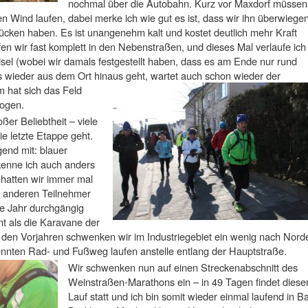
nochmal über die Autobahn. Kurz vor Maxdorf müssen
n Wind laufen, dabei merke ich wie gut es ist, dass wir ihn überwiege
ücken haben. Es ist unangenehm kalt und kostet deutlich mehr Kraft
n wir fast komplett in den Nebenstraßen, und dieses Mal verlaufe ich
sel (wobei wir damals festgestellt haben, dass es am Ende nur rund
 wieder aus dem Ort hinaus geht, wartet auch schon wieder der
 hat sich das Feld
zogen.
oßer Beliebtheit – viele
ie letzte Etappe geht.
gend mit: blauer
enne ich auch anders
 hatten wir immer mal
e anderen Teilnehmer
te Jahr durchgängig
t als die Karavane der
 den Vorjahren schwenken wir im Industriegebiet ein wenig nach Nord
ennten Rad- und Fußweg laufen anstelle entlang der Hauptstraße.
Wir schwenken nun auf einen Streckenabschnitt des
Weinstraßen-Marathons ein – in 49 Tagen findet diese
Lauf statt und ich bin somit wieder einmal laufend in B