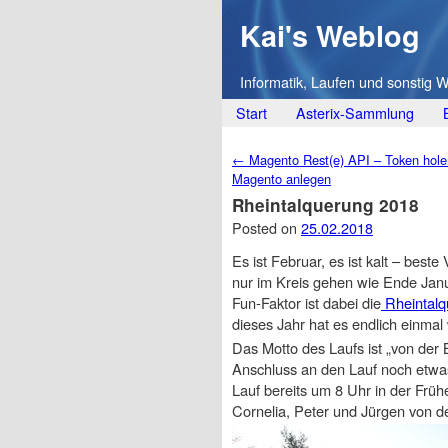
Kai's Weblog
Informatik, Laufen und sonstig 
Main menu
Skip
Start
Asterix-Sammlung
to
Post navigation
←
Magento Rest(e) API – Token hole
content
Magento anlegen
Rheintalquerung 2018
Posted on
25.02.2018
Es ist Februar, es ist kalt – be
nur im Kreis gehen wie Ende Janu
Fun-Faktor ist dabei die
Rheintalq
dieses Jahr hat es endlich einmal
Das Motto des Laufs ist „von der 
Anschluss an den Lauf noch etwas
Lauf bereits um 8 Uhr in der Früh
Cornelia, Peter und Jürgen von 