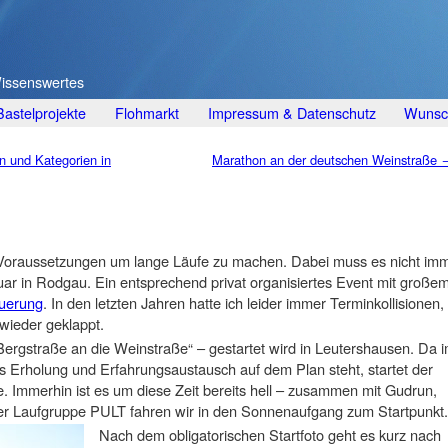
Wissenswertes
Bastelprojekte
Flohmarkt
Impressum & Datenschutz
Wunsch
n und Kategorien in
Marathon an der deutschen Weinstraße
ste Voraussetzungen um lange Läufe zu machen. Dabei muss es nicht im
ar in Rodgau. Ein entsprechend privat organisiertes Event mit große
uerung
. In den letzten Jahren hatte ich leider immer Terminkollisionen,
 wieder geklappt.
Bergstraße an die Weinstraße“ – gestartet wird in Leutershausen. Da 
 Erholung und Erfahrungsaustausch auf dem Plan steht, startet der
e. Immerhin ist es um diese Zeit bereits hell – zusammen mit Gudrun,
der Laufgruppe PULT fahren wir in den Sonnenaufgang zum Startpunkt.
Nach dem obligatorischen Startfoto geht es kurz nach