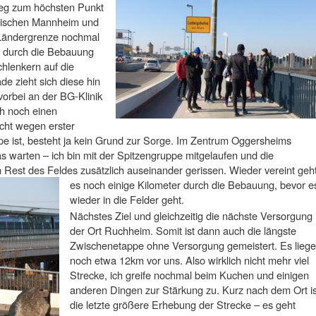
ieg zum höchsten Punkt
zwischen Mannheim und
 Ländergrenze nochmal
ht durch die Bebauung
hlenkern auf die
e zieht sich diese hin
orbei an der BG-Klinik
h noch einen
icht wegen erster
pe ist, besteht ja kein Grund zur Sorge. Im Zentrum Oggersheims
s warten – ich bin mit der Spitzengruppe mitgelaufen und die
est des Feldes zusätzlich auseinander gerissen. Wieder vereint geh
es
noch einige Kilometer durch die Bebauung, bevor e
wieder in die Felder geht.
Nächstes Ziel und gleichzeitig die nächste Versorgung i
der Ort Ruchheim. Somit ist dann auch die längste
Zwischenetappe ohne Versorgung gemeistert. Es lieg
noch etwa 12km vor uns. Also wirklich nicht mehr viel
Strecke, ich greife nochmal beim Kuchen und einigen
anderen Dingen zur Stärkung zu. Kurz nach dem Ort is
die letzte größere Erhebung der Strecke – es geht