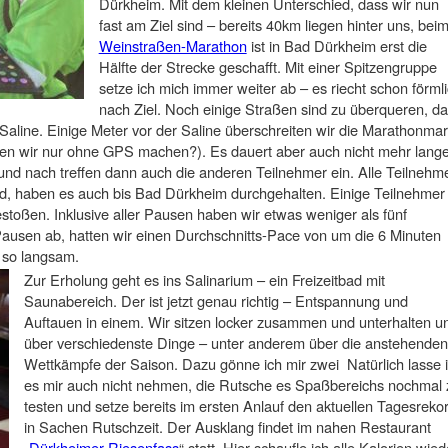
Dürkheim. Mit dem kleinen Unterschied, dass wir nun
fast am Ziel sind – bereits 40km liegen hinter uns, bei
Weinstraßen-Marathon
ist in Bad Dürkheim erst die
Hälfte der Strecke geschafft. Mit einer Spitzengruppe
setze ich mich immer weiter ab – es riecht schon förml
nach Ziel. Noch einige Straßen sind zu überqueren, d
 Saline. Einige Meter vor der Saline überschreiten wir die Marathonma
en wir nur ohne GPS machen?). Es dauert aber auch nicht mehr lang
und nach treffen dann auch die anderen Teilnehmer ein. Alle Teilnehm
ind, haben es auch bis Bad Dürkheim durchgehalten. Einige Teilnehmer
stoßen. Inklusive aller Pausen haben wir etwas weniger als fünf
Pausen ab, hatten wir einen Durchschnitts-Pace von um die 6 Minuten
l so langsam.
Zur Erholung geht es ins Salinarium – ein Freizeitbad mit
Saunabereich. Der ist jetzt genau richtig – Entspannung und
Auftauen in einem. Wir sitzen locker zusammen und unterhalten u
über verschiedenste Dinge – unter anderem über die anstehenden
Wettkämpfe der Saison. Dazu gönne ich mir zwei Natürlich lasse 
es mir auch nicht nehmen, die Rutsche es Spaßbereichs nochmal 
testen und setze bereits im ersten Anlauf den aktuellen Tagesreko
in Sachen Rutschzeit. Der Ausklang findet im nahen Restaurant
„
Dürkheimer Riesenfass
“ statt. Hier schaufle ich alle Kalorien wied