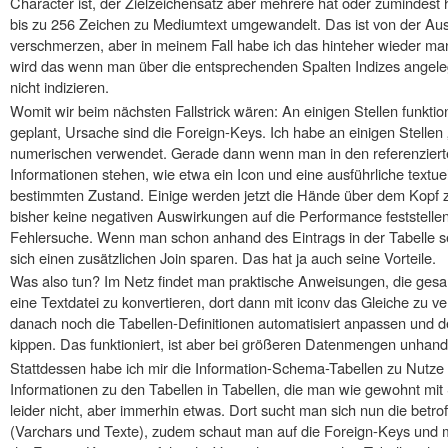
Character ist, der Zielzeichensatz aber mehrere hat oder zumindest
bis zu 256 Zeichen zu Mediumtext umgewandelt. Das ist von der Aus
verschmerzen, aber in meinem Fall habe ich das hinteher wieder manue
wird das wenn man über die entsprechenden Spalten Indizes angeleg
nicht indizieren.
Womit wir beim nächsten Fallstrick wären: An einigen Stellen funktio
geplant, Ursache sind die Foreign-Keys. Ich habe an einigen Stellen
numerischen verwendet. Gerade dann wenn man in den referenzierten
Informationen stehen, wie etwa ein Icon und eine ausführliche textu
bestimmten Zustand. Einige werden jetzt die Hände über dem Kopf
bisher keine negativen Auswirkungen auf die Performance feststellen
Fehlersuche. Wenn man schon anhand des Eintrags in der Tabelle s
sich einen zusätzlichen Join sparen. Das hat ja auch seine Vorteile.
Was also tun? Im Netz findet man praktische Anweisungen, die ge
eine Textdatei zu konvertieren, dort dann mit iconv das Gleiche zu v
danach noch die Tabellen-Definitionen automatisiert anpassen und
kippen. Das funktioniert, ist aber bei größeren Datenmengen unhandl
Stattdessen habe ich mir die Information-Schema-Tabellen zu Nutze 
Informationen zu den Tabellen in Tabellen, die man wie gewohnt mi
leider nicht, aber immerhin etwas. Dort sucht man sich nun die betr
(Varchars und Texte), zudem schaut man auf die Foreign-Keys und 