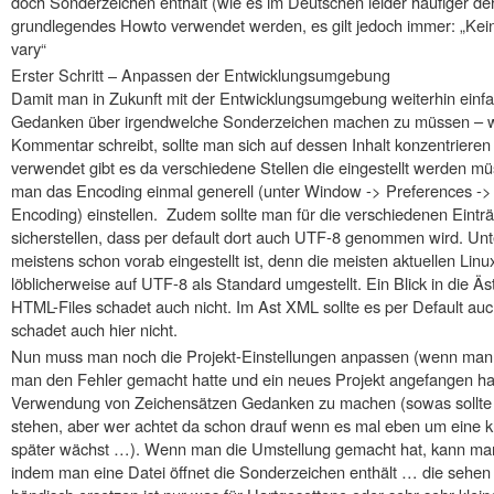
doch Sonderzeichen enthält (wie es im Deutschen leider häufiger der 
grundlegendes Howto verwendet werden, es gilt jedoch immer: „Kei
vary“
Erster Schritt – Anpassen der Entwicklungsumgebung
Damit man in Zukunft mit der Entwicklungsumgebung weiterhin einfa
Gedanken über irgendwelche Sonderzeichen machen zu müssen – w
Kommentar schreibt, sollte man sich auf dessen Inhalt konzentrie
verwendet gibt es da verschiedene Stellen die eingestellt werden mü
man das Encoding einmal generell (unter Window -> Preferences ->
Encoding) einstellen. Zudem sollte man für die verschiedenen Eintr
sicherstellen, dass per default dort auch UTF-8 genommen wird. Unter
meistens schon vorab eingestellt ist, denn die meisten aktuellen Lin
löblicherweise auf UTF-8 als Standard umgestellt. Ein Blick in die
HTML-Files schadet auch nicht. Im Ast XML sollte es per Default a
schadet auch hier nicht.
Nun muss man noch die Projekt-Einstellungen anpassen (wenn man 
man den Fehler gemacht hatte und ein neues Projekt angefangen hat
Verwendung von Zeichensätzen Gedanken zu machen (sowas sollte au
stehen, aber wer achtet da schon drauf wenn es mal eben um eine k
später wächst …). Wenn man die Umstellung gemacht hat, kann ma
indem man eine Datei öffnet die Sonderzeichen enthält … die sehen