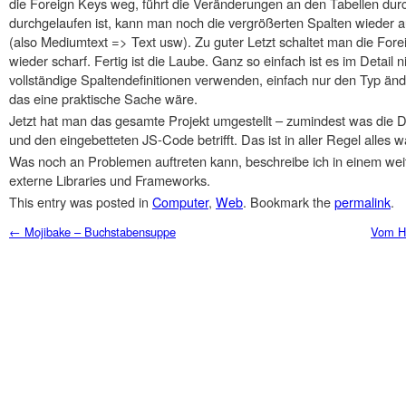
die Foreign Keys weg, führt die Veränderungen an den Tabellen dur
durchgelaufen ist, kann man noch die vergrößerten Spalten wieder a
(also Mediumtext => Text usw). Zu guter Letzt schaltet man die For
wieder scharf. Fertig ist die Laube. Ganz so einfach ist es im Detail
vollständige Spaltendefinitionen verwenden, einfach nur den Typ änd
das eine praktische Sache wäre.
Jetzt hat man das gesamte Projekt umgestellt – zumindest was die
und den eingebetteten JS-Code betrifft. Das ist in aller Regel alles 
Was noch an Problemen auftreten kann, beschreibe ich in einem weite
externe Libraries und Frameworks.
This entry was posted in
Computer
,
Web
. Bookmark the
permalink
.
Post navigation
←
Mojibake – Buchstabensuppe
Vom Hi