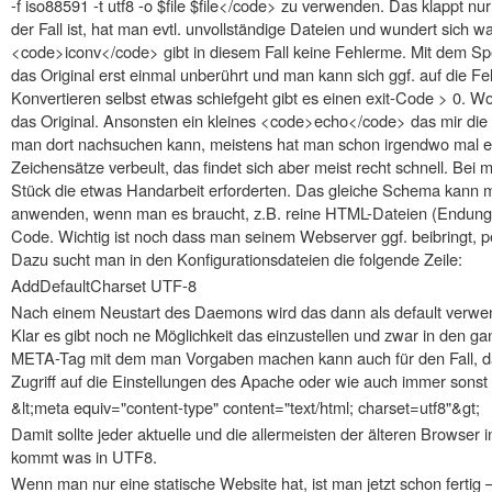
-f iso88591 -t utf8 -o $file $file</code> zu verwenden. Das klappt nu
der Fall ist, hat man evtl. unvollständige Dateien und wundert sich wa
<code>iconv</code> gibt in diesem Fall keine Fehlerme. Mit dem Spei
das Original erst einmal unberührt und man kann sich ggf. auf die
Konvertieren selbst etwas schiefgeht gibt es einen exit-Code > 0. Wo
das Original. Ansonsten ein kleines <code>echo</code> das mir die 
man dort nachsuchen kann, meistens hat man schon irgendwo mal e
Zeichensätze verbeult, das findet sich aber meist recht schnell. Bei
Stück die etwas Handarbeit erforderten. Das gleiche Schema kann ma
anwenden, wenn man es braucht, z.B. reine HTML-Dateien (Endung 
Code. Wichtig ist noch dass man seinem Webserver ggf. beibringt, pe
Dazu sucht man in den Konfigurationsdateien die folgende Zeile:
AddDefaultCharset UTF-8
Nach einem Neustart des Daemons wird das dann als default verwen
Klar es gibt noch ne Möglichkeit das einzustellen und zwar in den 
META-Tag mit dem man Vorgaben machen kann auch für den Fall, d
Zugriff auf die Einstellungen des Apache oder wie auch immer sonst
&lt;meta equiv="content-type" content="text/html; charset=utf8"&gt;
Damit sollte jeder aktuelle und die allermeisten der älteren Browser 
kommt was in UTF8.
Wenn man nur eine statische Website hat, ist man jetzt schon fertig