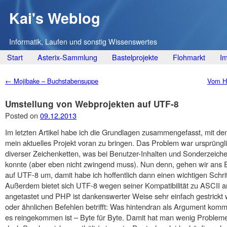
Kai's Weblog
Informatik, Laufen und sonstig Wissenswertes
Main menu
Skip
Start
Asterix-Sammlung
Bastelprojekte
Flohmarkt
I
to
Post navigation
←
Mojibake – Buchstabensuppe
Vom Hi
content
Umstellung von Webprojekten auf UTF-8
Posted on
09.12.2013
Im letzten Artikel habe ich die Grundlagen zusammengefasst, mit d
mein aktuelles Projekt voran zu bringen. Das Problem war ursprüngli
diverser Zeichenketten, was bei Benutzer-Inhalten und Sonderzeic
konnte (aber eben nicht zwingend muss). Nun denn, gehen wir ans E
auf UTF-8 um, damit habe ich hoffentlich dann einen wichtigen Schrit
Außerdem bietet sich UTF-8 wegen seiner Kompatibilität zu ASCII 
angetastet und PHP ist dankenswerter Weise sehr einfach gestrickt 
oder ähnlichen Befehlen betrifft: Was hintendran als Argument ko
es reingekommen ist – Byte für Byte. Damit hat man wenig Problem