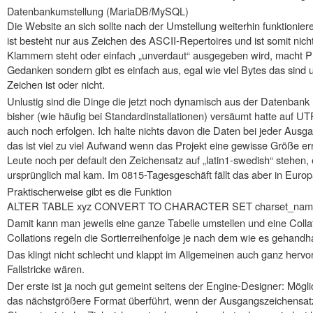
Datenbankumstellung (MariaDB/MySQL)
Die Website an sich sollte nach der Umstellung weiterhin funktioni
ist besteht nur aus Zeichen des ASCII-Repertoires und ist somit nic
Klammern steht oder einfach „unverdaut“ ausgegeben wird, macht P
Gedanken sondern gibt es einfach aus, egal wie viel Bytes das sind
Zeichen ist oder nicht.
Unlustig sind die Dinge die jetzt noch dynamisch aus der Datenba
bisher (wie häufig bei Standardinstallationen) versäumt hatte auf U
auch noch erfolgen. Ich halte nichts davon die Daten bei jeder Ausg
das ist viel zu viel Aufwand wenn das Projekt eine gewisse Größe err
Leute noch per default den Zeichensatz auf „latin1-swedish“ stehe
ursprünglich mal kam. Im 0815-Tagesgeschäft fällt das aber in Euro
Praktischerweise gibt es die Funktion
ALTER TABLE xyz CONVERT TO CHARACTER SET charset_name 
Damit kann man jeweils eine ganze Tabelle umstellen und eine Collat
Collations regeln die Sortierreihenfolge je nach dem wie es gehandh
Das klingt nicht schlecht und klappt im Allgemeinen auch ganz hervo
Fallstricke wären.
Der erste ist ja noch gut gemeint seitens der Engine-Designer: Mögl
das nächstgrößere Format überführt, wenn der Ausgangszeichensatz