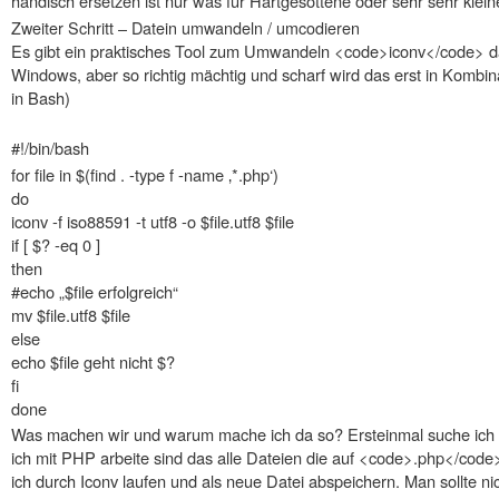
händisch ersetzen ist nur was für Hartgesottene oder sehr sehr klein
Zweiter Schritt – Datein umwandeln / umcodieren
Es gibt ein praktisches Tool zum Umwandeln <code>iconv</code> d
Windows, aber so richtig mächtig und scharf wird das erst in Kombina
in Bash)
#!/bin/bash
for file in $(find . -type f -name ‚*.php‘)
do
iconv -f iso88591 -t utf8 -o $file.utf8 $file
if [ $? -eq 0 ]
then
#echo „$file erfolgreich“
mv $file.utf8 $file
else
echo $file geht nicht $?
fi
done
Was machen wir und warum mache ich da so? Ersteinmal suche ich a
ich mit PHP arbeite sind das alle Dateien die auf <code>.php</code
ich durch Iconv laufen und als neue Datei abspeichern. Man sollte 