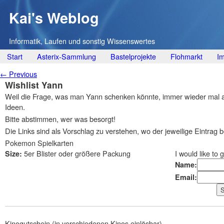
Kai's Weblog
Informatik, Laufen und sonstig Wissenswertes
Main menu
Skip
Start
Asterix-Sammlung
Bastelprojekte
Flohmarkt
I
to
Post navigation
←
Previous
content
Wishlist Yann
Weil die Frage, was man Yann schenken könnte, immer wieder mal 
Ideen.
Bitte abstimmen, wer was besorgt!
Die Links sind als Vorschlag zu verstehen, wo der jeweilige Eintra
Pokemon Spielkarten
5er Blister oder größere Packung
I would like to 
Size:
Name:
Email:
Kinogutschein (in verschiedenen Kinos einlösbar)