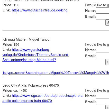
15€
I would like to 
Price:
https://www.gutscheinfreude.de/kino
Link:
Name:
Email:
Ich mag Mathe - Miguel Tanco
15€
I would like to 
Price:
https://www.gerstenberg-
Link:
Name:
verlag.de/Kinderbuch/Themen/Schule-und-
Email:
Schulanfang/Ich-mag-Mathe.html?
listtype=search&searchparam=Miguel%20Tanco%20Margot%20Wi
Lego City Arktis Polarexpress 60470
ca. 145€
I would like to 
Price:
https://www.lego.com/de-de/product/explorers-
Link:
Name:
arctic-polar-express-train-60470
Email: