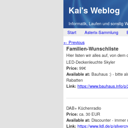
Kai's Weblog
Informatik, Laufen und sonstig 
Main menu
Skip
Start
Asterix-Sammlung
to
Post navigation
←
Previous
content
Familien-Wunschliste
Hier listen wir alles auf, von de
LED-Deckenleuchte Skyler
99€
Price:
Bauhaus :) - bitte a
Available at:
Rabatten
https://www.bauhaus.info/p
Link:
DAB+ Küchenradio
ca. 30 EUR
Price:
Discounter - immer 
Available at:
https://www.lidl.de/p/silverc
Link: