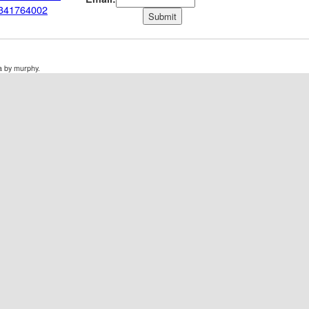
0341764002
a by murphy.