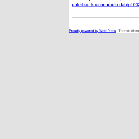
unterbau-kuechenradio-dab/p10
Proudly powered by WordPress
|
Theme: Alpin