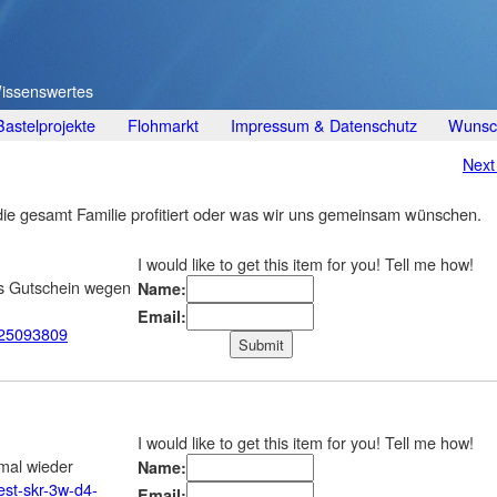
Wissenswertes
Bastelprojekte
Flohmarkt
Impressum & Datenschutz
Wunsch
Nex
m die gesamt Familie profitiert oder was wir uns gemeinsam wünschen.
I would like to get this item for you! Tell me how!
ls Gutschein wegen
Name:
Email:
/25093809
I would like to get this item for you! Tell me how!
mal wieder
Name:
rest-skr-3w-d4-
Email: