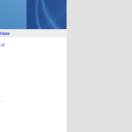
liste
t
→